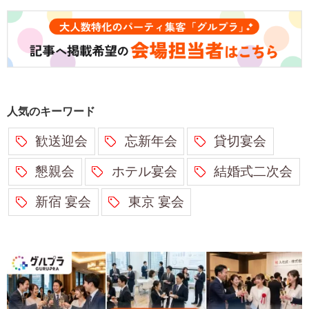
人気のキーワード
歓送迎会
忘新年会
貸切宴会
懇親会
ホテル宴会
結婚式二次会
新宿 宴会
東京 宴会