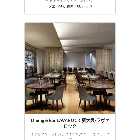
和食
中華
イタリアン・フレンチ
立席：96人 着席：56人 まで
Dining＆Bar LAVAROCK 新大阪/ラヴァ
ロック
イタリアン・フレンチ
ダイニングバー・カフェ・バ
ー