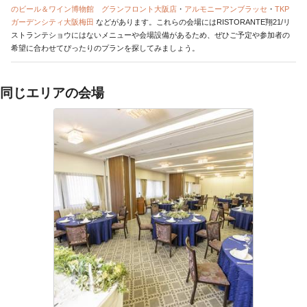
のビール＆ワイン博物館 グランフロント大阪店
・
アルモニーアンブラッセ
・
TKP
ガーデンシティ大阪梅田
などがあります。これらの会場にはRISTORANTE翔21/リ
ストランテショウにはないメニューや会場設備があるため、ぜひご予定や参加者の
希望に合わせてぴったりのプランを探してみましょう。
同じエリアの会場