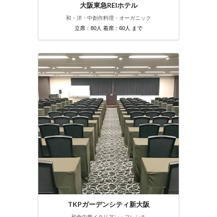
大阪東急REIホテル
和・洋・中
創作料理・オーガニック
立席：80人 着席：60人 まで
TKPガーデンシティ新大阪