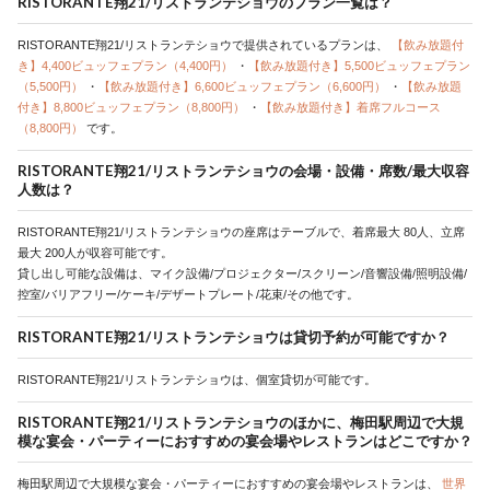
RISTORANTE翔21/リストランテショウのプラン一覧は？
RISTORANTE翔21/リストランテショウで提供されているプランは、
【飲み放題付
き】4,400ビュッフェプラン（4,400円）
・
【飲み放題付き】5,500ビュッフェプラン
（5,500円）
・
【飲み放題付き】6,600ビュッフェプラン（6,600円）
・
【飲み放題
付き】8,800ビュッフェプラン（8,800円）
・
【飲み放題付き】着席フルコース
（8,800円）
です。
RISTORANTE翔21/リストランテショウの会場・設備・席数/最大収容
人数は？
RISTORANTE翔21/リストランテショウの座席はテーブルで、着席最大 80人、立席
最大 200人が収容可能です。
貸し出し可能な設備は、マイク設備/プロジェクター/スクリーン/音響設備/照明設備/
控室/バリアフリー/ケーキ/デザートプレート/花束/その他です。
RISTORANTE翔21/リストランテショウは貸切予約が可能ですか？
RISTORANTE翔21/リストランテショウは、個室貸切が可能です。
RISTORANTE翔21/リストランテショウのほかに、梅田駅周辺で大規
模な宴会・パーティーにおすすめの宴会場やレストランはどこですか？
梅田駅周辺で大規模な宴会・パーティーにおすすめの宴会場やレストランは、
世界