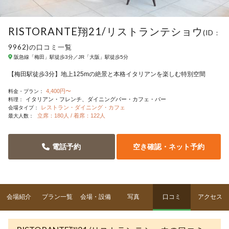
RISTORANTE翔21/リストランテショウ
(ID：
9962)の口コミ一覧
阪急線「梅田」駅徒歩3分／JR「大阪」駅徒歩5分
【梅田駅徒歩3分】地上125mの絶景と本格イタリアンを楽しむ特別空間
4,400円〜
料金・プラン：
イタリアン・フレンチ
ダイニングバー・カフェ・バー
料理：
レストラン・ダイニング・カフェ
会場タイプ：
立席：180人 / 着席：122人
最大人数：
電話予約
空き確認・ネット予約
会場紹介
プラン一覧
会場・設備
写真
口コミ
アクセス