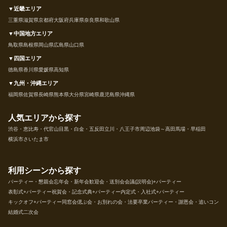
▼近畿エリア
三重県
滋賀県
京都府
大阪府
兵庫県
奈良県
和歌山県
▼中国地方エリア
鳥取県
島根県
岡山県
広島県
山口県
▼四国エリア
徳島県
香川県
愛媛県
高知県
▼九州・沖縄エリア
福岡県
佐賀県
長崎県
熊本県
大分県
宮崎県
鹿児島県
沖縄県
人気エリアから探す
渋谷・恵比寿・代官山
目黒・白金・五反田
立川・八王子市周辺
池袋～高田馬場・早稲田
横浜市
さいたま市
利用シーンから探す
パーティー・懇親会
忘年会・新年会
歓迎会・送別会
会議(説明会)+パーティー
表彰式+パーティー
祝賀会・記念式典+パーティー
内定式・入社式+パーティー
キックオフ+パーティー
同窓会
偲ぶ会・お別れの会・法要
卒業パーティー・謝恩会・追いコン
結婚式二次会