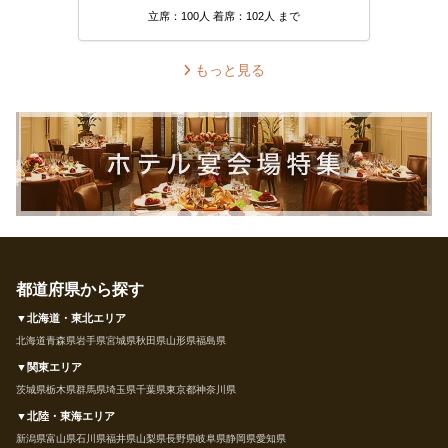
立席：100人 着席：102人 まで
もっと見る
都道府県から探す
▼北海道・東北エリア
北海道
青森県
岩手県
宮城県
秋田県
山形県
福島県
▼関東エリア
茨城県
栃木県
群馬県
埼玉県
千葉県
東京都
神奈川県
▼北陸・東海エリア
新潟県
富山県
石川県
福井県
山梨県
長野県
岐阜県
静岡県
愛知県