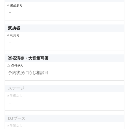
○ 備品あり
－
変換器
○ 利用可
－
楽器演奏・大音量可否
△ 条件あり
予約状況に応じ相談可
ステージ
× 設備なし
－
DJブース
× 設置なし