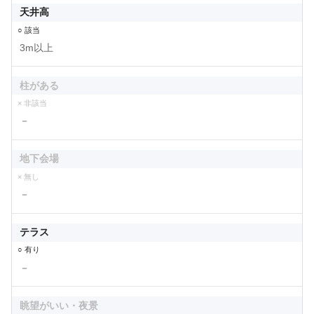
天井高
○ 該当
3m以上
柱がある
× 非該当
－
地下会場
× 無し
－
テラス
○ 有り
－
眺望がいい・夜景