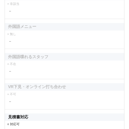
× 非該当
－
外国語メニュー
× 無し
－
外国語喋れるスタッフ
× 不在
－
VR下見・オンライン打ち合わせ
× 不可
－
見積書対応
○ 対応可