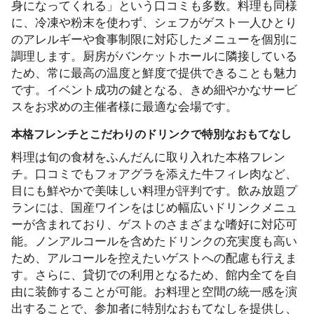
身になってくれる」という口コミも多数。料理も同様
に、冷凍や粉末を使わず、シェフがゲスト一人ひとり
のアレルギーや食事制限に対応したメニューを個別に
調理します。厨房がバンケットホールに隣接している
ため、常に最高の温度と鮮度で提供できることも魅力
です。イベント成功の鍵となる、きめ細やかなサービ
スをお求めの主催者様に最適な会場です。
本格フレンチとこだわりのドリンクで特別なおもてなし
料理は旬の食材をふんだんに取り入れた本格フレン
チ。口コミでもフォアグラを添えた牛フィレ肉など、
目にも鮮やかで美味しい料理が評判です。飲み放題プ
ランには、国産ワインをはじめ幅広いドリンクメニュ
ーが含まれており、ゲストのさまざまな嗜好に対応可
能。ノンアルコールを含めたドリンクの充実度も高い
ため、アルコールを控えたいゲストへの配慮も行えま
す。さらに、貸切での利用となるため、館内全てを自
由に装飾することが可能。お料理と空間の統一感を演
出することで、参加者に特別なおもてなしを提供し、