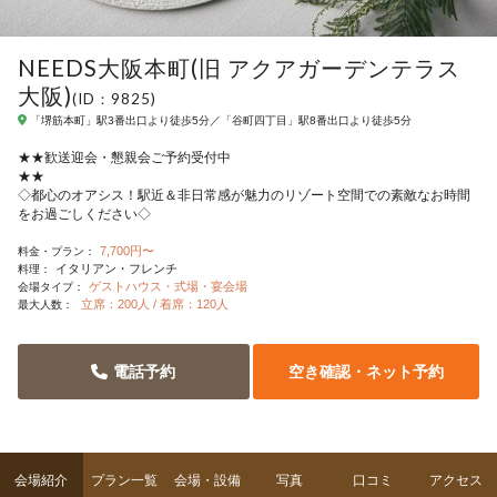
NEEDS大阪本町(旧 アクアガーデンテラス
大阪)
(ID：9825)
「堺筋本町」駅3番出口より徒歩5分／「谷町四丁目」駅8番出口より徒歩5分
★★歓送迎会・懇親会ご予約受付中
★
◇都心のオアシス！駅近＆非日常感が魅力のリゾート空間での素敵なお時間
をお過ごしください◇
7,700円〜
料金・プラン：
イタリアン・フレンチ
料理：
ゲストハウス・式場・宴会場
会場タイプ：
立席：200人 / 着席：120人
最大人数：
電話予約
空き確認・ネット予約
会場紹介
プラン一覧
会場・設備
写真
口コミ
アクセス