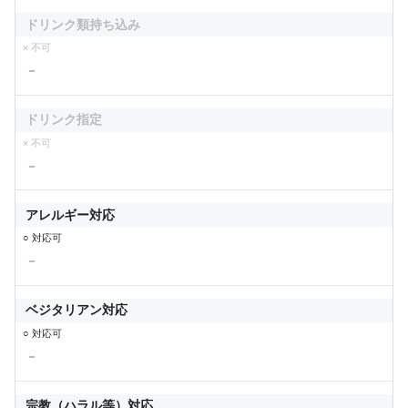
ドリンク類持ち込み
× 不可
－
ドリンク指定
× 不可
－
アレルギー対応
○ 対応可
－
ベジタリアン対応
○ 対応可
－
宗教（ハラル等）対応