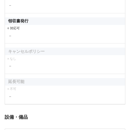
－
領収書発行
○ 対応可
－
キャンセルポリシー
× なし
－
延長可能
× 不可
－
設備・備品