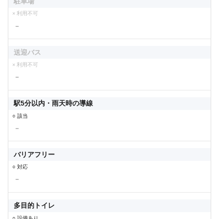
駐車場
× 利用不可
－
送迎バス
× 利用不可
－
駅5分以内・雨天時の導線
○ 該当
－
バリアフリー
○ 対応
－
多目的トイレ
○ 設備あり