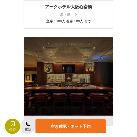
アークホテル大阪心斎橋
和・洋・中
立席：100人 着席：80人 まで
空き確認・ネット予約
電話
保存
THE PUBLIC PLUM UMEDA