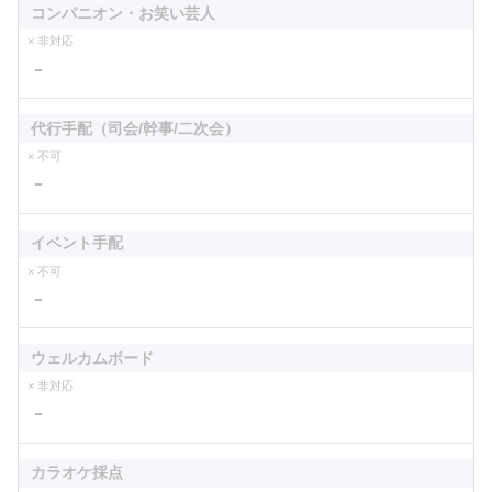
コンパニオン・お笑い芸人
× 非対応
－
代行手配（司会/幹事/二次会）
× 不可
－
イベント手配
× 不可
－
ウェルカムボード
× 非対応
－
カラオケ採点