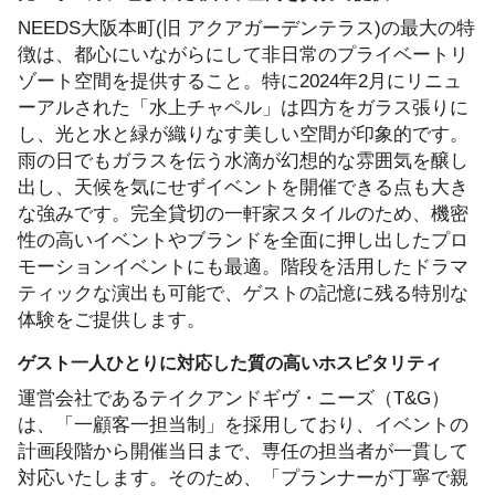
NEEDS大阪本町(旧 アクアガーデンテラス)の最大の特
徴は、都心にいながらにして非日常のプライベートリ
ゾート空間を提供すること。特に2024年2月にリニュ
ーアルされた「水上チャペル」は四方をガラス張りに
し、光と水と緑が織りなす美しい空間が印象的です。
雨の日でもガラスを伝う水滴が幻想的な雰囲気を醸し
出し、天候を気にせずイベントを開催できる点も大き
な強みです。完全貸切の一軒家スタイルのため、機密
性の高いイベントやブランドを全面に押し出したプロ
モーションイベントにも最適。階段を活用したドラマ
ティックな演出も可能で、ゲストの記憶に残る特別な
体験をご提供します。
ゲスト一人ひとりに対応した質の高いホスピタリティ
運営会社であるテイクアンドギヴ・ニーズ（T&G）
は、「一顧客一担当制」を採用しており、イベントの
計画段階から開催当日まで、専任の担当者が一貫して
対応いたします。そのため、「プランナーが丁寧で親