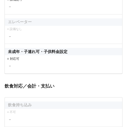
－
エレベーター
× 設備なし
－
未成年・子連れ可・子供料金設定
○ 対応可
－
飲食対応／会計・支払い
飲食持ち込み
× 不可
－