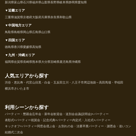
新潟県
富山県
石川県
福井県
山梨県
長野県
岐阜県
静岡県
愛知県
▼近畿エリア
三重県
滋賀県
京都府
大阪府
兵庫県
奈良県
和歌山県
▼中国地方エリア
鳥取県
島根県
岡山県
広島県
山口県
▼四国エリア
徳島県
香川県
愛媛県
高知県
▼九州・沖縄エリア
福岡県
佐賀県
長崎県
熊本県
大分県
宮崎県
鹿児島県
沖縄県
人気エリアから探す
渋谷・恵比寿・代官山
目黒・白金・五反田
立川・八王子市周辺
池袋～高田馬場・早稲田
横浜市
さいたま市
利用シーンから探す
パーティー・懇親会
忘年会・新年会
歓迎会・送別会
会議(説明会)+パーティー
表彰式+パーティー
祝賀会・記念式典+パーティー
内定式・入社式+パーティー
キックオフ+パーティー
同窓会
偲ぶ会・お別れの会・法要
卒業パーティー・謝恩会・追いコン
結婚式二次会