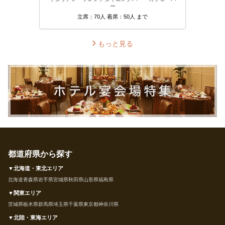
ー
立席：70人 着席：50人 まで
もっと見る
都道府県から探す
▼北海道・東北エリア
北海道
青森県
岩手県
宮城県
秋田県
山形県
福島県
▼関東エリア
茨城県
栃木県
群馬県
埼玉県
千葉県
東京都
神奈川県
▼北陸・東海エリア