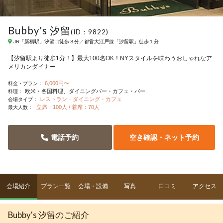
Bubby's 汐留
(ID：9822)
JR「新橋駅」汐留口徒歩３分／都営大江戸線「汐留駅」徒歩１分
【汐留駅より徒歩1分！】最大100名OK！NYスタイルを味わうおしゃれなア
メリカンダイナー
6,000円〜
料金・プラン：
欧米・各国料理
ダイニングバー・カフェ・バー
料理：
レストラン・ダイニング・カフェ
会場タイプ：
立席：100人 / 着席：70人
最大人数：
電話予約
空き確認・ネット予約
会場紹介
プラン一覧
会場・設備
写真
口コミ
アクセス
Bubby's 汐留のご紹介