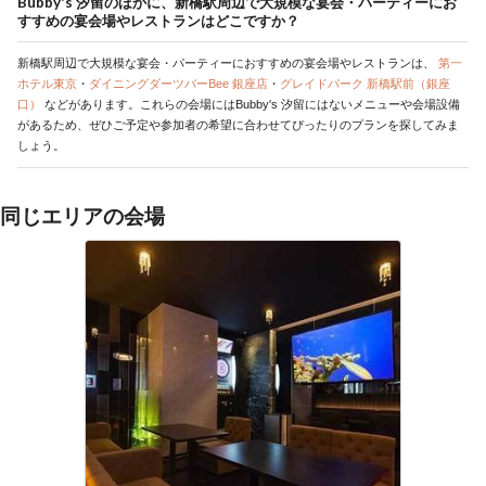
Bubby's 汐留のほかに、新橋駅周辺で大規模な宴会・パーティーにお
すすめの宴会場やレストランはどこですか？
新橋駅周辺で大規模な宴会・パーティーにおすすめの宴会場やレストランは、
第一
ホテル東京
・
ダイニングダーツバーBee 銀座店
・
グレイドパーク 新橋駅前（銀座
口）
などがあります。これらの会場にはBubby's 汐留にはないメニューや会場設備
があるため、ぜひご予定や参加者の希望に合わせてぴったりのプランを探してみま
しょう。
同じエリアの会場