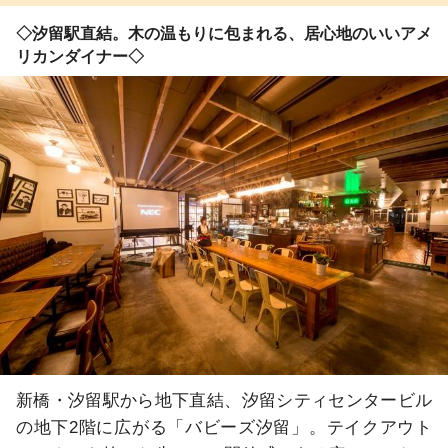
◇汐留駅直結。木の温もりに包まれる、居心地のいいアメ
リカンダイナー◇
新橋・汐留駅から地下直結、汐留シティセンタービル
の地下2階に広がる「バビーズ汐留」。テイクアウト