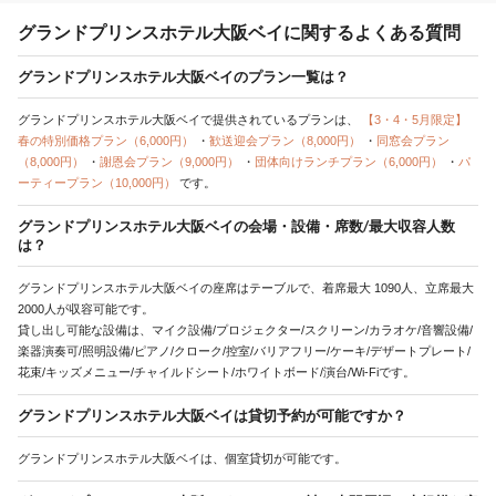
グランドプリンスホテル大阪ベイに関するよくある質問
グランドプリンスホテル大阪ベイのプラン一覧は？
グランドプリンスホテル大阪ベイで提供されているプランは、
【3・4・5月限定】
春の特別価格プラン（6,000円）
・
歓送迎会プラン（8,000円）
・
同窓会プラン
（8,000円）
・
謝恩会プラン（9,000円）
・
団体向けランチプラン（6,000円）
・
パ
ーティープラン（10,000円）
です。
グランドプリンスホテル大阪ベイの会場・設備・席数/最大収容人数
は？
グランドプリンスホテル大阪ベイの座席はテーブルで、着席最大 1090人、立席最大
2000人が収容可能です。
貸し出し可能な設備は、マイク設備/プロジェクター/スクリーン/カラオケ/音響設備/
楽器演奏可/照明設備/ピアノ/クローク/控室/バリアフリー/ケーキ/デザートプレート/
花束/キッズメニュー/チャイルドシート/ホワイトボード/演台/Wi-Fiです。
グランドプリンスホテル大阪ベイは貸切予約が可能ですか？
グランドプリンスホテル大阪ベイは、個室貸切が可能です。