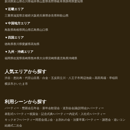
新潟県
富山県
石川県
福井県
山梨県
長野県
岐阜県
静岡県
愛知県
▼近畿エリア
三重県
滋賀県
京都府
大阪府
兵庫県
奈良県
和歌山県
▼中国地方エリア
鳥取県
島根県
岡山県
広島県
山口県
▼四国エリア
徳島県
香川県
愛媛県
高知県
▼九州・沖縄エリア
福岡県
佐賀県
長崎県
熊本県
大分県
宮崎県
鹿児島県
沖縄県
人気エリアから探す
渋谷・恵比寿・代官山
目黒・白金・五反田
立川・八王子市周辺
池袋～高田馬場・早稲田
横浜市
さいたま市
利用シーンから探す
パーティー・懇親会
忘年会・新年会
歓迎会・送別会
会議(説明会)+パーティー
表彰式+パーティー
祝賀会・記念式典+パーティー
内定式・入社式+パーティー
キックオフ+パーティー
同窓会
偲ぶ会・お別れの会・法要
卒業パーティー・謝恩会・追いコン
結婚式二次会