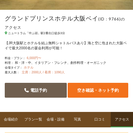
グランドプリンスホテル大阪ベイ
(ID：9766)の
アクセス
ニュートラム「中ふ頭」駅2番出口徒歩3分
【JR大阪駅とホテルを結ぶ無料シャトルバスあり】海と空に包まれた大阪ベ
イで最大2000名の宴会利用が可能！
6,000円〜
料金・プラン：
和・洋・中
イタリアン・フレンチ
創作料理・オーガニック
料理：
ホテル
会場タイプ：
立席：2000人 / 着席：1090人
最大人数：
電話予約
空き確認・ネット予約
会場紹介
プラン一覧
会場・設備
写真
口コミ
アクセス