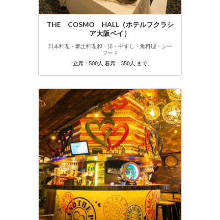
THE COSMO HALL（ホテルフクラシ
ア大阪ベイ）
日本料理・郷土料理
和・洋・中
すし・魚料理・シー
フード
立席：500人 着席：350人 まで