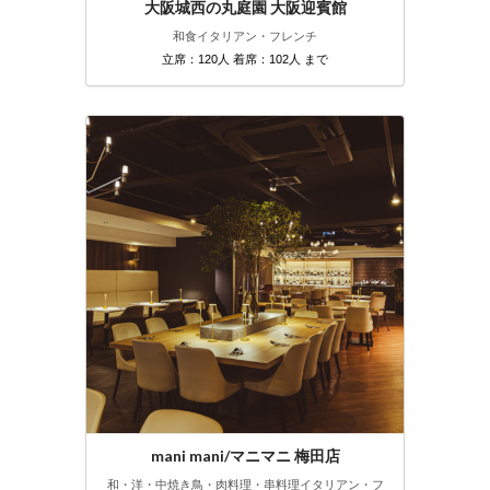
大阪城西の丸庭園 大阪迎賓館
和食
イタリアン・フレンチ
立席：120人 着席：102人 まで
mani mani/マニマニ 梅田店
和・洋・中
焼き鳥・肉料理・串料理
イタリアン・フ