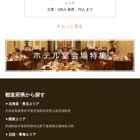
レンチ
立席：100人 着席：70人 まで
もっと見る
都道府県から探す
▼北海道・東北エリア
北海道
青森県
岩手県
宮城県
秋田県
山形県
福島県
▼関東エリア
茨城県
栃木県
群馬県
埼玉県
千葉県
東京都
神奈川県
▼北陸・東海エリア