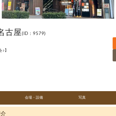
名古屋
(ID：9579)
を♪】
会場・設備
写真
紹介