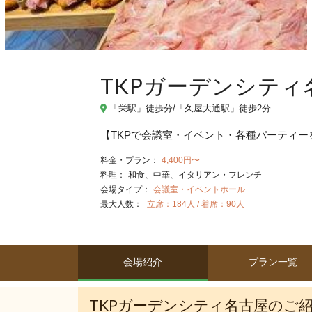
TKPガーデンシティ
「栄駅」徒歩分/「久屋大通駅」徒歩2分
【TKPで会議室・イベント・各種パーティー
料金・プラン：
4,400円〜
料理：
和食
中華
イタリアン・フレンチ
会場タイプ：
会議室・イベントホール
最大人数：
立席：184人 / 着席：90人
会場紹介
プラン一覧
TKPガーデンシティ名古屋のご