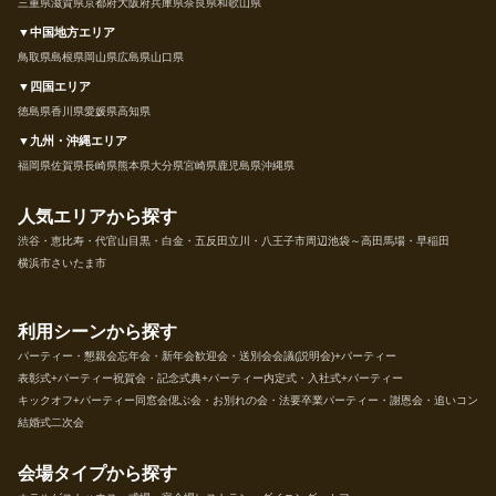
三重県
滋賀県
京都府
大阪府
兵庫県
奈良県
和歌山県
▼中国地方エリア
鳥取県
島根県
岡山県
広島県
山口県
▼四国エリア
徳島県
香川県
愛媛県
高知県
▼九州・沖縄エリア
福岡県
佐賀県
長崎県
熊本県
大分県
宮崎県
鹿児島県
沖縄県
人気エリアから探す
渋谷・恵比寿・代官山
目黒・白金・五反田
立川・八王子市周辺
池袋～高田馬場・早稲田
横浜市
さいたま市
利用シーンから探す
パーティー・懇親会
忘年会・新年会
歓迎会・送別会
会議(説明会)+パーティー
表彰式+パーティー
祝賀会・記念式典+パーティー
内定式・入社式+パーティー
キックオフ+パーティー
同窓会
偲ぶ会・お別れの会・法要
卒業パーティー・謝恩会・追いコン
結婚式二次会
会場タイプから探す