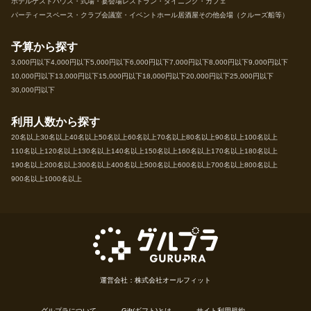
ホテル
ゲストハウス・式場・宴会場
レストラン・ダイニング・カフェ
パーティースペース・クラブ
会議室・イベントホール
居酒屋
その他会場（クルーズ船等）
予算から探す
3,000円以下
4,000円以下
5,000円以下
6,000円以下
7,000円以下
8,000円以下
9,000円以下
10,000円以下
13,000円以下
15,000円以下
18,000円以下
20,000円以下
25,000円以下
30,000円以下
利用人数から探す
20名以上
30名以上
40名以上
50名以上
60名以上
70名以上
80名以上
90名以上
100名以上
110名以上
120名以上
130名以上
140名以上
150名以上
160名以上
170名以上
180名以上
190名以上
200名以上
300名以上
400名以上
500名以上
600名以上
700名以上
800名以上
900名以上
1000名以上
運営会社：株式会社オールフィット
グルプラについて
Gift(ギフト)とは
サイト利用規約