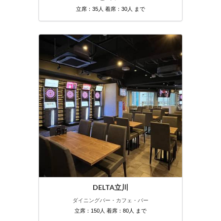
立席：35人 着席：30人 まで
DELTA立川
ダイニングバー・カフェ・バー
立席：150人 着席：80人 まで