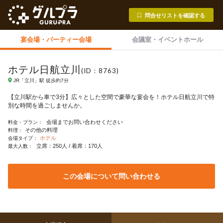
問合せリストを確認する
宴会場・
パーティー会場
会議室・
イベントホール
ホテル日航立川
(ID：8763)
JR「立川」駅 徒歩約7分
【立川駅から車で3分】広々とした空間で豪華な宴会を！ホテル日航立川で特
別な時間を過ごしませんか。
会場までお問い合わせください
料金・プラン：
その他の料理
料理：
ホテル
会場タイプ：
立席：250人 / 着席：170人
最大人数：
この会場について問い合わせる