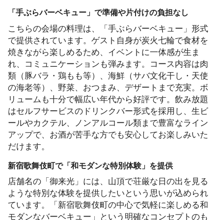
「手ぶらバーベキュー」で準備や片付けの負担なし
こちらの会場の料理は、「手ぶらバーベキュー」形式
で提供されています。ゲスト自身が炭火七輪で食材を
焼きながら楽しめるため、イベントに一体感が生ま
れ、コミュニケーションも弾みます。コース内容は肉
類（豚バラ・鶏もも等）、海鮮（サバ文化干し・天使
の海老等）、野菜、おつまみ、デザートまで充実。ボ
リュームも十分で幅広い年代から好評です。飲み放題
はセルフサービスのドリンクバー形式を採用し、生ビ
ールやカクテル、ノンアルコール類まで豊富なライン
アップで、お酒が苦手な方でも安心してお楽しみいた
だけます。
新宿歌舞伎町で「和モダンな特別体験」を提供
店舗名の「御来光」には、山頂で荘厳な日の出を見る
ような特別な体験を提供したいという思いが込められ
ています。「新宿歌舞伎町の中心で気軽に楽しめる和
モダンなバーベキュー」という明確なコンセプトのも