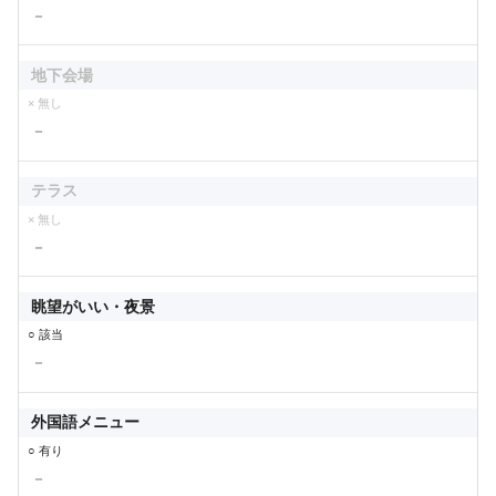
－
地下会場
× 無し
－
テラス
× 無し
－
眺望がいい・夜景
○ 該当
－
外国語メニュー
○ 有り
－