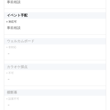
事前相談
イベント手配
○ 対応可
事前相談
ウェルカムボード
× 非対応
－
カラオケ採点
× 不可
－
横断幕
× 設置不可
－