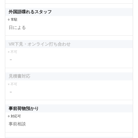
外国語喋れるスタッフ
○ 常駐
日による
VR下見・オンライン打ち合わせ
× 不可
－
見積書対応
× 不可
－
事前荷物預かり
○ 対応可
事前相談