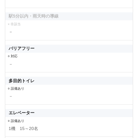
駅5分以内・雨天時の導線
× 非該当
－
バリアフリー
○ 対応
－
多目的トイレ
○ 設備あり
－
エレベーター
○ 設備あり
1機 15～20名