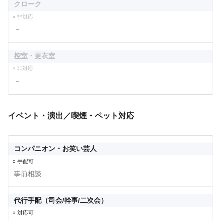
クローク
× 非対応
－
控室・更衣室
× 非対応
－
イベント・演出／喫煙・ペット対応
コンパニオン・お笑い芸人
○ 手配可
事前相談
代行手配（司会/幹事/二次会）
○ 対応可