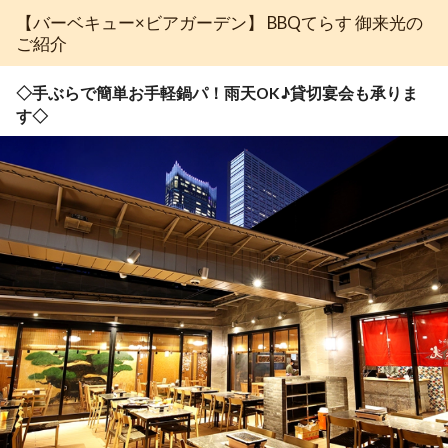
【バーベキュー×ビアガーデン】 BBQてらす 御来光の
ご紹介
◇手ぶらで簡単お手軽鍋パ！雨天OK♪貸切宴会も承りま
す◇