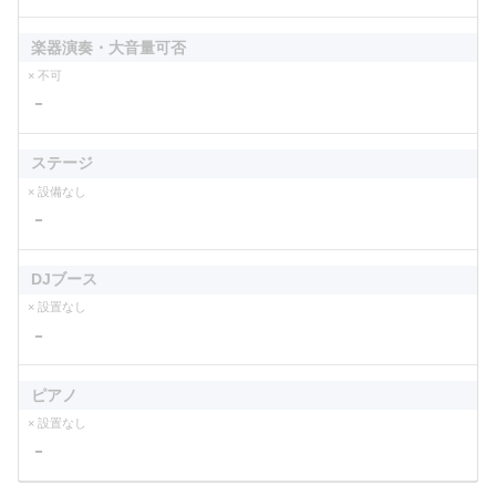
楽器演奏・大音量可否
× 不可
－
ステージ
× 設備なし
－
DJブース
× 設置なし
－
ピアノ
× 設置なし
－