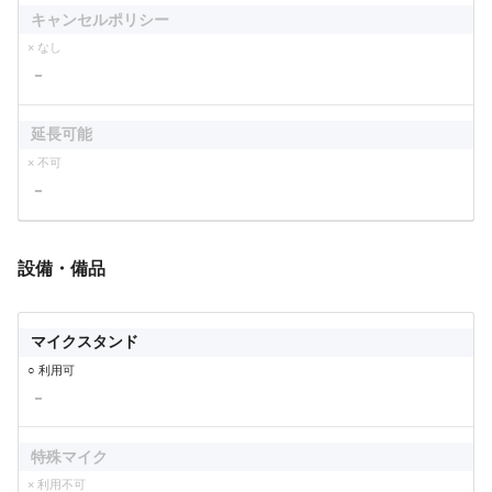
キャンセルポリシー
× なし
－
延長可能
× 不可
－
設備・備品
マイクスタンド
○ 利用可
－
特殊マイク
× 利用不可