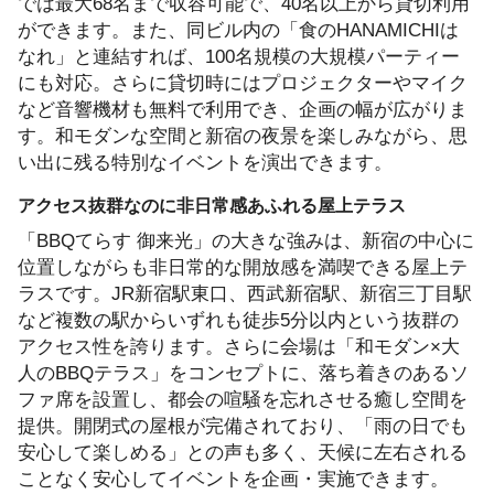
では最大68名まで収容可能で、40名以上から貸切利用
ができます。また、同ビル内の「食のHANAMICHIは
なれ」と連結すれば、100名規模の大規模パーティー
にも対応。さらに貸切時にはプロジェクターやマイク
など音響機材も無料で利用でき、企画の幅が広がりま
す。和モダンな空間と新宿の夜景を楽しみながら、思
い出に残る特別なイベントを演出できます。
アクセス抜群なのに非日常感あふれる屋上テラス
「BBQてらす 御来光」の大きな強みは、新宿の中心に
位置しながらも非日常的な開放感を満喫できる屋上テ
ラスです。JR新宿駅東口、西武新宿駅、新宿三丁目駅
など複数の駅からいずれも徒歩5分以内という抜群の
アクセス性を誇ります。さらに会場は「和モダン×大
人のBBQテラス」をコンセプトに、落ち着きのあるソ
ファ席を設置し、都会の喧騒を忘れさせる癒し空間を
提供。開閉式の屋根が完備されており、「雨の日でも
安心して楽しめる」との声も多く、天候に左右される
ことなく安心してイベントを企画・実施できます。