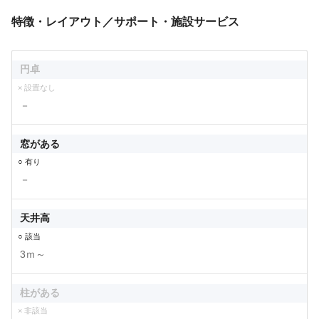
特徴・レイアウト／サポート・施設サービス
円卓
× 設置なし
－
窓がある
○ 有り
－
天井高
○ 該当
3ｍ～
柱がある
× 非該当