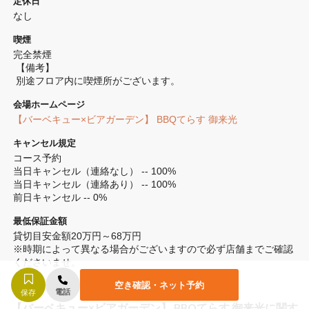
定休日
なし
喫煙
完全禁煙 
 【備考】
 別途フロア内に喫煙所がございます。
会場ホームページ
【バーベキュー×ビアガーデン】 BBQてらす 御来光
キャンセル規定
コース予約

当日キャンセル（連絡なし） -- 100%

当日キャンセル（連絡あり） -- 100%

前日キャンセル -- 0%
最低保証金額
貸切目安金額20万円～68万円

※時期によって異なる場合がございますので必ず店舗までご確認
くださいませ。
空き確認・ネット予約
電話
保存
【バーベキュー×ビアガーデン】 BBQてらす 御来光に関す