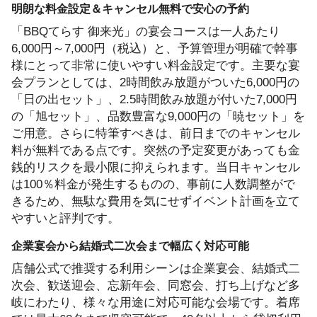
明朗な料金設定＆キャンセル無料で安心の予約
「BBQてらす 御来光」の宴会コースは一人あたり
6,000円～7,000円（税込）と、予算管理が明確で幹事
様にとって非常に使いやすい料金設定です。主要な宴
会プランとしては、2時間飲み放題がついた6,000円の
「日の出セット」、2.5時間飲み放題が付いた7,000円
の「旭セット」、品数豊富な9,000円の「暁セット」を
ご用意。さらに特筆すべきは、前日までのキャンセル
料が無料である点です。突然の予定変更があっても金
銭的リスクを最小限に抑えられます。当日キャンセル
は100％料金が発生するものの、事前に人数調整がで
きるため、無駄な費用を気にせずイベント計画を立て
やすいと評判です。
企業宴会から結婚式二次会まで幅広く対応可能
店舗公式で推奨する利用シーンは企業宴会、結婚式二
次会、歓送迎会、忘新年会、同窓会、打ち上げなど多
岐にわたり、様々な用途に対応可能な会場です。着席