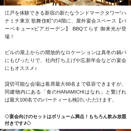
江戸を体験できる新宿の新たなランドマークタワー“ハ
ナミチ東京 歌舞伎町”の4階に、屋外宴会スペース【バ
ーベキュー×ビアガーデン】 BBQてらす 御来光が登
場！

ビルの屋上からの開放的なロケーションは真冬の鍋パ
にもぴったりで、社内打ち上げや忘新年会などの宴会
にもオススメ♪

貸切可能な会場は着席最大68名まで収容できますが、
同建物内にある「食のHANAMICHIはなれ」と繋げれ
ば最大100名でのパーティーも検討いただけます。
◇宴会向けのセットはボリューム満点！もちろん飲み放題
付きです♪◇