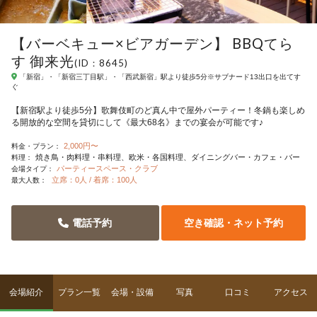
【バーベキュー×ビアガーデン】 BBQてら
す 御来光
(ID：8645)
「新宿」・「新宿三丁目駅」・「西武新宿」駅より徒歩5分※サブナード13出口を出てす
ぐ
【新宿駅より徒歩5分】歌舞伎町のど真ん中で屋外パーティー！冬鍋も楽しめ
る開放的な空間を貸切にして《最大68名》までの宴会が可能です♪
2,000円〜
料金・プラン：
焼き鳥・肉料理・串料理
欧米・各国料理
ダイニングバー・カフェ・バー
料理：
パーティースペース・クラブ
会場タイプ：
立席：0人 / 着席：100人
最大人数：
電話予約
空き確認・ネット予約
会場紹介
プラン一覧
会場・設備
写真
口コミ
アクセス