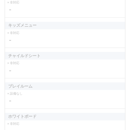
× 非対応
－
キッズメニュー
× 非対応
－
チャイルドシート
× 非対応
－
プレイルーム
× 設備なし
－
ホワイトボード
× 非対応