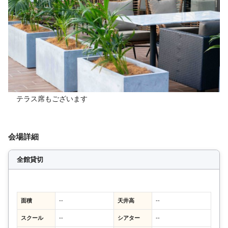
テラス席もございます
会場詳細
全館貸切
面積
--
天井高
--
スクール
--
シアター
--