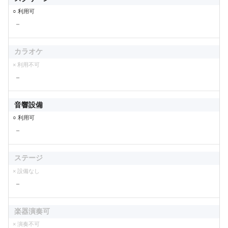
○ 利用可
－
カラオケ
× 利用不可
－
音響設備
○ 利用可
－
ステージ
× 設備なし
－
楽器演奏可
× 演奏不可