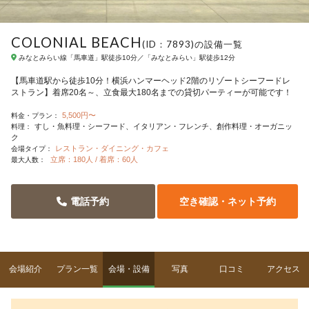
COLONIAL BEACH
(ID：7893)の設備一覧
みなとみらい線「馬車道」駅徒歩10分／「みなとみらい」駅徒歩12分
【馬車道駅から徒歩10分！横浜ハンマーヘッド2階のリゾートシーフードレ
ストラン】着席20名～、立食最大180名までの貸切パーティーが可能です！
5,500円〜
料金・プラン：
すし・魚料理・シーフード
イタリアン・フレンチ
創作料理・オーガニッ
料理：
ク
レストラン・ダイニング・カフェ
会場タイプ：
立席：180人 / 着席：60人
最大人数：
電話予約
空き確認・ネット予約
会場紹介
プラン一覧
会場・設備
写真
口コミ
アクセス