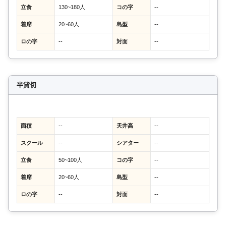
立食
130~180人
コの字
--
着席
20~60人
島型
--
ロの字
--
対面
--
半貸切
面積
--
天井高
--
スクール
--
シアター
--
立食
50~100人
コの字
--
着席
20~60人
島型
--
ロの字
--
対面
--