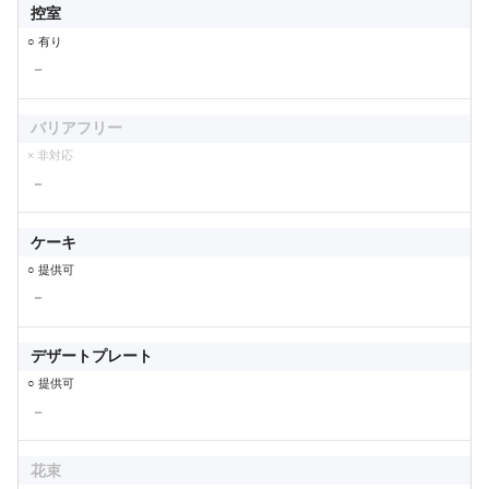
控室
○ 有り
－
バリアフリー
× 非対応
－
ケーキ
○ 提供可
－
デザートプレート
○ 提供可
－
花束