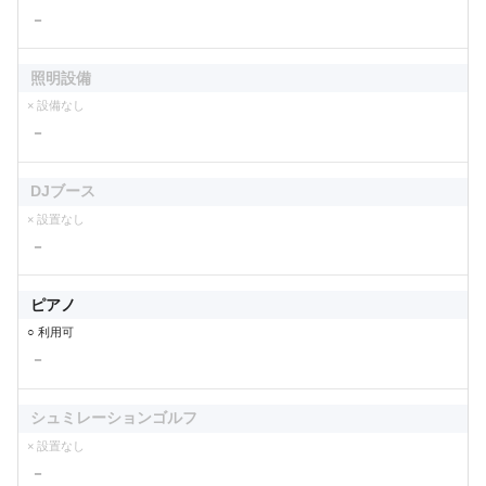
－
照明設備
× 設備なし
－
DJブース
× 設置なし
－
ピアノ
○ 利用可
－
シュミレーションゴルフ
× 設置なし
－