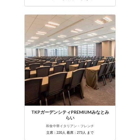
TKPガーデンシティPREMIUMみなとみ
らい
和食
中華
イタリアン・フレンチ
立席：220人 着席：273人 まで