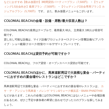
などにおすすめ【飲み放題付】3時間貸切パーティープラン（7,500円）
・
【ウェデ
ィング1.5次会向き】着席プラン（7,500円）
・
【ウェディング2次会専用プラン】カ
ジュアルプラン（5,700円）
です。
また、飲み放題メニューもございます。
COLONIAL BEACHの会場・設備・席数/最大収容人数は？
COLONIAL BEACHの座席はテーブルで、着席最大 60人、立席最大 180人が収容可
能です。
貸し出し可能な設備は、マイク設備/プロジェクター/スクリーン/音響設備/ピアノ/ラ
イブ・ショー鑑賞/クローク/控室/ケーキ/デザートプレートです。
COLONIAL BEACHは貸切予約が可能ですか？
COLONIAL BEACHは、フロア貸切・オープンスペース貸切が可能です。
COLONIAL BEACHのほかに、馬車道駅周辺で大規模な宴会・パーティ
ーにおすすめの宴会場やレストランはどこですか？
馬車道駅周辺で大規模な宴会・パーティーにおすすめの宴会場やレストランは、
カ
サ・デ・アンジェラ馬車道
・
メレンゲ マリン&ウォーク横浜店
・
BAAN PHADTHAI
などがあります。これらの会場にはCOLONIAL BEACHにはないメニューや会場設備
があるため、ぜひご予定や参加者の希望に合わせてぴったりのプランを探してみま
しょう。