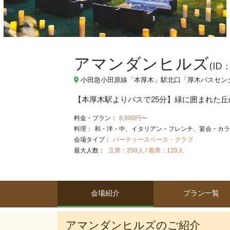
アマンダンヒルズ
(ID
小田急小田原線「本厚木」駅北口「厚木バスセンタ
【本厚木駅よりバスで25分】緑に囲まれた丘
料金・プラン：
8,800円〜
料理：
和・洋・中
イタリアン・フレンチ
宴会・カラ
会場タイプ：
パーティースペース・クラブ
最大人数：
立席：250人 / 着席：120人
会場紹介
プラン一覧
アマンダンヒルズのご紹介