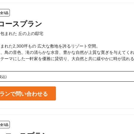
全5品
コースプラン
包まれた 丘の上の邸宅

まれた2,300坪もの 広大な敷地を誇るリゾート空間。

、鳥の音色、滝の清らかな水音、豊かな自然が上質な寛ぎを与えてくれ
テーマにした一軒家を優雅に貸切り、大自然と共に緩やかに時が流れる
税込)
ランで問い合わせる
全5品