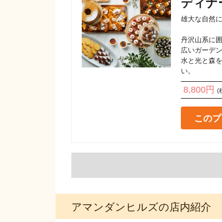
ディナ
雄大な自然に
丹沢山系に囲
広いガーデン
水と光と森を
い。
8,800円
(
このプ
アマンダンヒルズの店内紹介