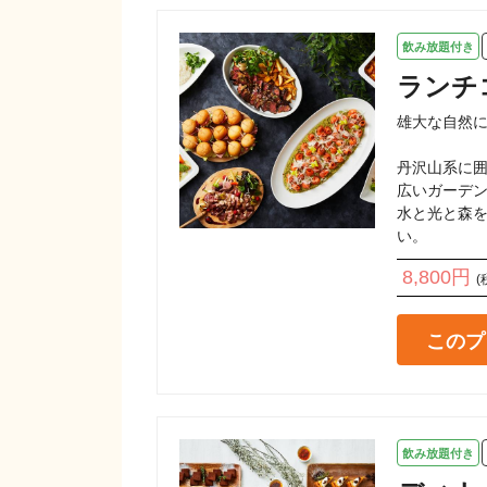
飲み放題付き
ランチ
雄大な自然に
丹沢山系に囲
広いガーデン
水と光と森を
い。
8,800円
(
このプ
飲み放題付き