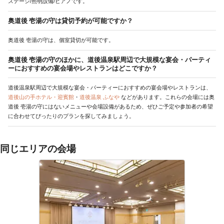
ステージ/照明設備/ピアノです。
奥道後 壱湯の守は貸切予約が可能ですか？
奥道後 壱湯の守は、個室貸切が可能です。
奥道後 壱湯の守のほかに、道後温泉駅周辺で大規模な宴会・パーティ
ーにおすすめの宴会場やレストランはどこですか？
道後温泉駅周辺で大規模な宴会・パーティーにおすすめの宴会場やレストランは、
道後山の手ホテル・迎賓館
・
道後温泉 ふなや
などがあります。これらの会場には奥
道後 壱湯の守にはないメニューや会場設備があるため、ぜひご予定や参加者の希望
に合わせてぴったりのプランを探してみましょう。
同じエリアの会場