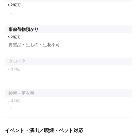
○ 対応可
－
事前荷物預かり
○ 対応可
貴重品・生もの・生花不可
クローク
× 非対応
－
控室・更衣室
× 非対応
－
イベント・演出／喫煙・ペット対応