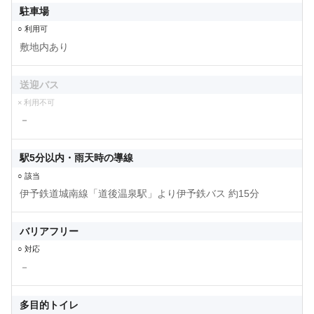
駐車場
○ 利用可
敷地内あり
送迎バス
× 利用不可
－
駅5分以内・雨天時の導線
○ 該当
伊予鉄道城南線「道後温泉駅」より伊予鉄バス 約15分
バリアフリー
○ 対応
－
多目的トイレ