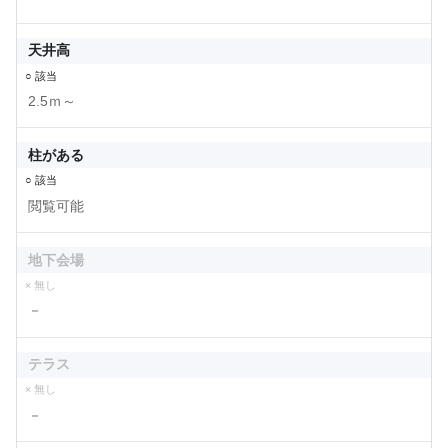
天井高
○ 該当
2.5ｍ～
柱がある
○ 該当
閲覧可能
地下会場
× 無し
－
テラス
× 無し
－