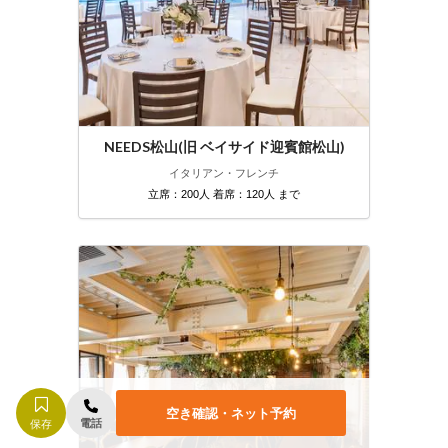
NEEDS松山(旧 ベイサイド迎賓館松山)
イタリアン・フレンチ
立席：200人 着席：120人 まで
空き確認・ネット予約
電話
保存