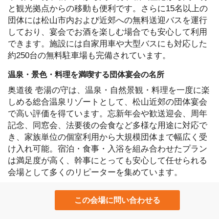
と観光拠点からの移動も便利です。さらに15名以上の
団体には松山市内および近郊への無料送迎バスを運行
しており、宴会でお酒を楽しむ場合でも安心して利用
できます。施設には自家用車や大型バスにも対応した
約250台の無料駐車場も完備されています。
温泉・景色・料理を満喫する団体宴会の名所
奥道後 壱湯の守は、温泉・自然景観・料理を一度に楽
しめる総合温泉リゾートとして、松山近郊の団体宴会
で高い評価を得ています。忘新年会や歓送迎会、周年
記念、同窓会、法要後の会食など多様な用途に対応で
き、家族単位の個室利用から大規模団体まで幅広く受
け入れ可能。宿泊・食事・入浴を組み合わせたプラン
は満足度が高く、幹事にとっても安心して任せられる
会場として多くのリピーターを集めています。
この会場に問い合わせる