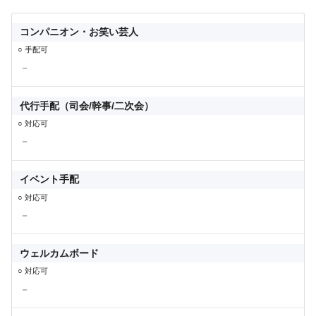
コンパニオン・お笑い芸人
○ 手配可
－
代行手配（司会/幹事/二次会）
○ 対応可
－
イベント手配
○ 対応可
－
ウェルカムボード
○ 対応可
－