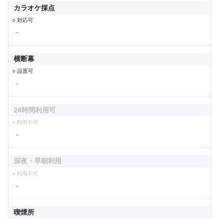
カラオケ採点
○ 対応可
－
横断幕
○ 設置可
－
24時間利用可
× 利用不可
－
深夜・早朝利用
× 利用不可
－
喫煙所