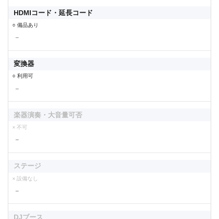
HDMIコード・延長コード
○ 備品あり
－
変換器
○ 利用可
－
楽器演奏・大音量可否
× 不可
－
ステージ
× 設備なし
－
DJブース