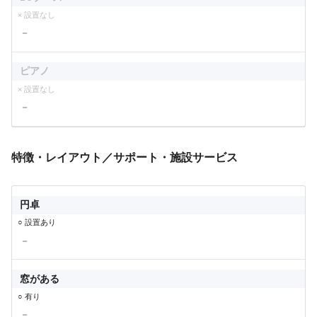
× 設置なし
－
ピアノ
× 設置なし
－
特徴・レイアウト／サポート・施設サービス
円卓
○ 設置あり
－
窓がある
○ 有り
－