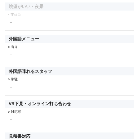
眺望がいい・夜景
× 非該当
－
外国語メニュー
○ 有り
－
外国語喋れるスタッフ
○ 常駐
－
VR下見・オンライン打ち合わせ
○ 対応可
－
見積書対応