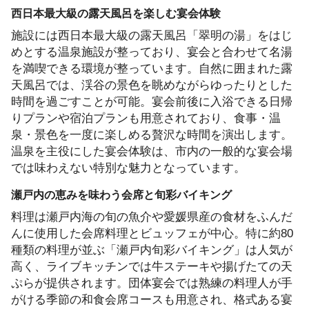
西日本最大級の露天風呂を楽しむ宴会体験
施設には西日本最大級の露天風呂「翠明の湯」をはじ
めとする温泉施設が整っており、宴会と合わせて名湯
を満喫できる環境が整っています。自然に囲まれた露
天風呂では、渓谷の景色を眺めながらゆったりとした
時間を過ごすことが可能。宴会前後に入浴できる日帰
りプランや宿泊プランも用意されており、食事・温
泉・景色を一度に楽しめる贅沢な時間を演出します。
温泉を主役にした宴会体験は、市内の一般的な宴会場
では味わえない特別な魅力となっています。
瀬戸内の恵みを味わう会席と旬彩バイキング
料理は瀬戸内海の旬の魚介や愛媛県産の食材をふんだ
んに使用した会席料理とビュッフェが中心。特に約80
種類の料理が並ぶ「瀬戸内旬彩バイキング」は人気が
高く、ライブキッチンでは牛ステーキや揚げたての天
ぷらが提供されます。団体宴会では熟練の料理人が手
がける季節の和食会席コースも用意され、格式ある宴