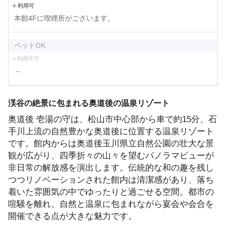
○ 利用可
本館4Fに喫煙所がございます。
ペットOK
× 利用不可
－
渓谷の絶景に包まれる奥道後の温泉リゾート
奥道後 壱湯の守は、松山市中心部から車で約15分、石
手川上流の自然豊かな奥道後に位置する温泉リゾート
です。館内からは奥道後玉川県立自然公園の壮大な景
観が広がり、四季折々の山々を望むパノラマビューが
非日常の解放感を演出します。伝統的な和の趣を残し
つつリノベーションされた館内は清潔感があり、落ち
着いた雰囲気の中でゆったりと過ごせる空間。都市の
喧騒を離れ、自然と温泉に包まれながら宴会や会合を
開催できる点が大きな魅力です。