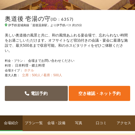
奥道後 壱湯の守
(ID：6357)
伊予鉄道城南線「道後温泉駅」より伊予鉄バス 約15分
美しい奥道後の風景と共に、和の風情あふれる宴会場で、忘れられない時間
をお過ごしいただけます。オフサイトなど宿泊付きの会議・宴会に最適な施
設で、最大500名まで収容可能。和のホスピタリティをぜひご体験くださ
い。
会場までお問い合わせください
料金・プラン：
日本料理・郷土料理
料理：
ホテル
会場タイプ：
立席：500人 / 着席：500人
最大人数：
電話予約
空き確認・ネット予約
会場紹介
プラン一覧
会場・設備
写真
口コミ
アクセス