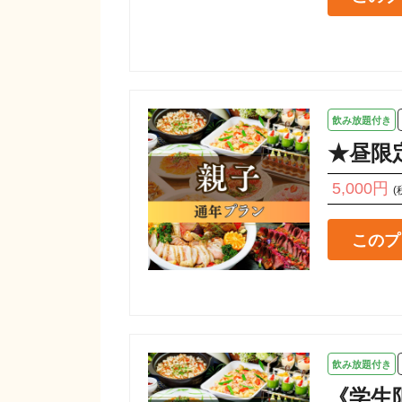
飲み放題付き
★昼限
5,000円
(
このプ
飲み放題付き
《学生