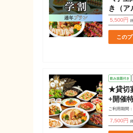
き（ア
5,500円
(
このプ
飲み放題付き
★貸切
+開催
ご利用期間：202
7,500円
(