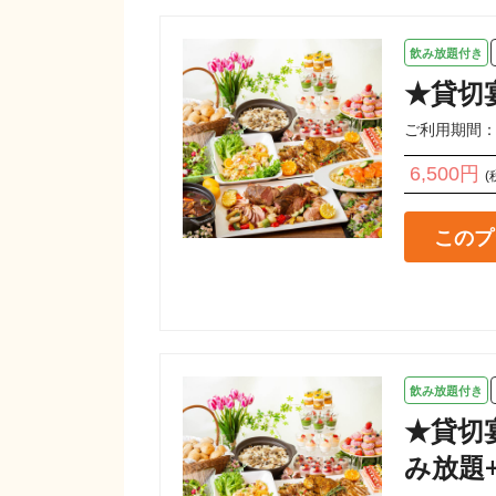
飲み放題付き
★貸切
ご利用期間：202
6,500円
(
このプ
飲み放題付き
★貸切
み放題