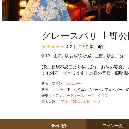
グレースバリ 上野公
★
★
★
★
★
4.2
口コミ件数：4件
JR「上野」駅 徒歩3分/京成「上野」駅徒歩1分
JR上野駅不忍口より徒歩2分。お昼の宴会、
でも対応しております！最新の音響・照明機
料金・プラン：
5,000円〜
料理：
和・洋・中
ダイニングバー・カフェ・バー
宴
会場タイプ：
パーティースペース・クラブ
最大人数：
立席：120人 / 着席：80人
会場紹介
プラン一覧