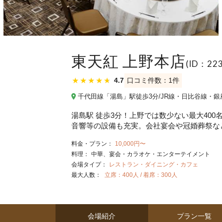
東天紅 上野本店
(ID：223
★
★
★
★
★
4.7
口コミ件数：1件
千代田線「湯島」駅徒歩3分/JR線・日比谷線・銀
湯島駅 徒歩3分！上野では数少ない最大40
音響等の設備も充実。会社宴会や冠婚葬祭な
料金・プラン：
10,000円〜
料理：
中華
宴会・カラオケ・エンターテイメント
会場タイプ：
レストラン・ダイニング・カフェ
最大人数：
立席：400人 / 着席：300人
会場紹介
プラン一覧