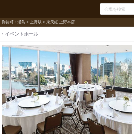
・御徒町・湯島
上野駅
東天紅 上野本店
・
イベントホール