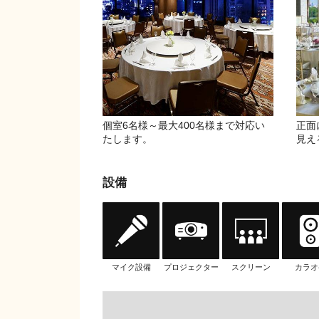
個室6名様～最大400名様まで対応い
正面
たします。
見え
設備
マイク設備
プロジェクター
スクリーン
カラオ