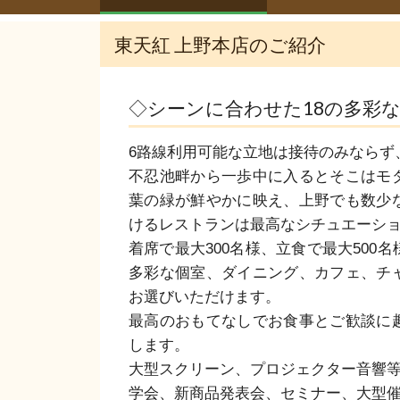
東天紅 上野本店のご紹介
◇シーンに合わせた18の多彩
6路線利用可能な立地は接待のみならず
不忍池畔から一歩中に入るとそこはモ
葉の緑が鮮やかに映え、上野でも数少
けるレストランは最高なシチュエーショ
着席で最大300名様、立食で最大500
多彩な個室、ダイニング、カフェ、チ
お選びいただけます。

最高のおもてなしでお食事とご歓談に
します。

大型スクリーン、プロジェクター音響等
学会、新商品発表会、セミナー、大型