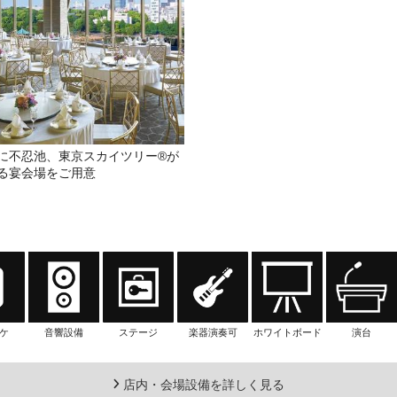
に不忍池、東京スカイツリー®が
る宴会場をご用意
ケ
音響設備
ステージ
楽器演奏可
ホワイトボード
演台
店内・会場設備を詳しく見る