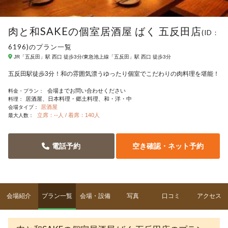
肉と和SAKEの個室居酒屋 ばく 五反田店
(ID：
6196)のプラン一覧
JR「五反田」駅 西口 徒歩3分/東急池上線「五反田」駅 西口 徒歩3分
五反田駅徒歩3分！和の雰囲気漂うゆったり個室でこだわりの肉料理を堪能！
会場までお問い合わせください
料金・プラン：
居酒屋
日本料理・郷土料理
和・洋・中
料理：
居酒屋
会場タイプ：
立席：--人 / 着席：140人
最大人数：
電話予約
空き確認・ネット予約
会場紹介
プラン一覧
会場・設備
写真
口コミ
アクセス