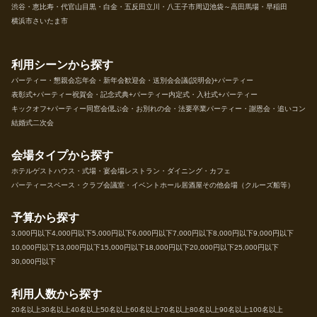
渋谷・恵比寿・代官山
目黒・白金・五反田
立川・八王子市周辺
池袋～高田馬場・早稲田
横浜市
さいたま市
利用シーンから探す
パーティー・懇親会
忘年会・新年会
歓迎会・送別会
会議(説明会)+パーティー
表彰式+パーティー
祝賀会・記念式典+パーティー
内定式・入社式+パーティー
キックオフ+パーティー
同窓会
偲ぶ会・お別れの会・法要
卒業パーティー・謝恩会・追いコン
結婚式二次会
会場タイプから探す
ホテル
ゲストハウス・式場・宴会場
レストラン・ダイニング・カフェ
パーティースペース・クラブ
会議室・イベントホール
居酒屋
その他会場（クルーズ船等）
予算から探す
3,000円以下
4,000円以下
5,000円以下
6,000円以下
7,000円以下
8,000円以下
9,000円以下
10,000円以下
13,000円以下
15,000円以下
18,000円以下
20,000円以下
25,000円以下
30,000円以下
利用人数から探す
20名以上
30名以上
40名以上
50名以上
60名以上
70名以上
80名以上
90名以上
100名以上