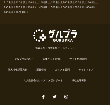
110名以上
120名以上
130名以上
140名以上
150名以上
160名以上
170名以上
180名以上
190名以上
200名以上
300名以上
400名以上
500名以上
600名以上
700名以上
800名以上
900名以上
1000名以上
運営会社：株式会社オールフィット
グルプラについて
Gift(ギフト)とは
サイト利用規約
個人情報保護方針
運営会社
よくある質問
サイトマップ
大人数宴会向けオススメ店レポート
掲載会場募集