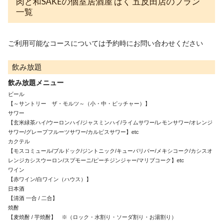
肉と和SAKEの個室居酒屋 ばく 五反田店のプラン
一覧
ご利用可能なコースについては予約時にお問い合わせください
飲み放題
飲み放題メニュー
ビール

【～サントリー　ザ・モルツ～（小・中・ピッチャー）】

サワー

【玄米緑茶ハイ/ウーロンハイ/ジャスミンハイ/ライムサワー/レモンサワー/オレンジ
サワー/グレープフルーツサワー/カルピスサワー】etc

カクテル

【モスコミュール/ブルドック/ジントニック/キューバリバー/メキシコーク/カシスオ
レンジカシスウーロン/スプモーニ/ピーチジンジャー/マリブコーク】etc

ワイン

【赤ワイン/白ワイン（ハウス）】　

日本酒

【清酒 一合 / 二合】

焼酎

【麦焼酎 / 芋焼酎】　※（ロック・水割り・ソーダ割り・お湯割り）
