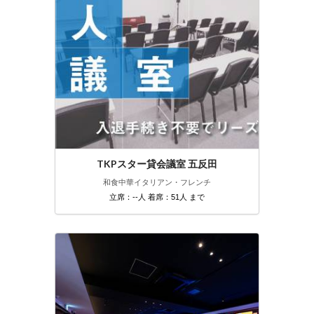
TKPスター貸会議室 五反田
和食
中華
イタリアン・フレンチ
立席：--人 着席：51人 まで