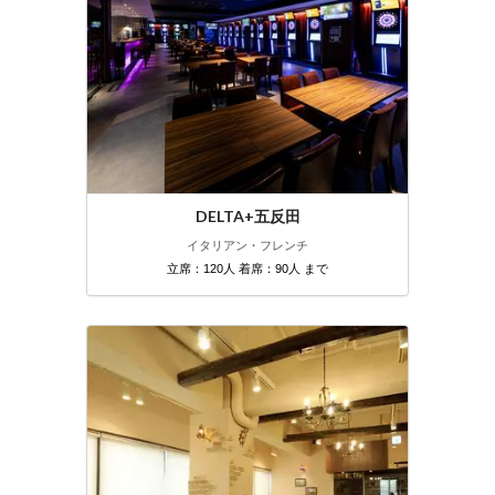
DELTA+五反田
イタリアン・フレンチ
立席：120人 着席：90人 まで