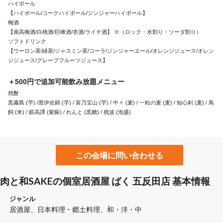
ハイボール

【ハイボール/コークハイボール/ジンジャーハイボール】

梅酒

【南高梅酒/白桃酒/巨峰酒/杏酒/ライチ酒】 ※（ロック・水割り・ソーダ割り）

ソフトドリンク

【ウーロン茶/緑茶/ジャスミン茶/コーラ/ジンジャーエール/オレンジジュース/オレン
ジジュース/グレープフルーツジュース】
＋500円で追加可能飲み放題メニュー
焼酎

黒霧島 (芋) /黒伊佐錦 (芋) / 富乃宝山 (芋) / 中々 (麦) / 一粒の麦 (麦) / 知心剣 (麦) / 鳥
飼 (米) / 鍛高譚 (紫蘇) / れんと (黒糖) / 残波 (泡盛)
この会場に問い合わせる
肉と和SAKEの個室居酒屋 ばく 五反田店 基本情報
ジャンル
居酒屋
日本料理・郷土料理
和・洋・中