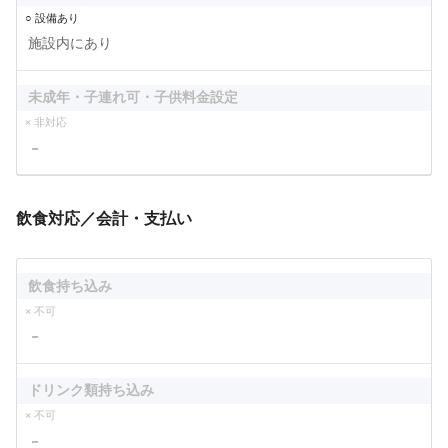
○ 設備あり
施設内にあり
未成年・子連れ可・子供料金設定
× 非対応
－
飲食対応／会計・支払い
飲食持ち込み
× 不可
－
ドリンク類持ち込み
× 不可
－