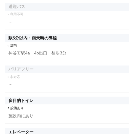
送迎バス
× 利用不可
－
駅5分以内・雨天時の導線
○ 該当
神谷町駅4a・4b出口 徒歩3分
バリアフリー
× 非対応
－
多目的トイレ
○ 設備あり
施設内にあり
エレベーター