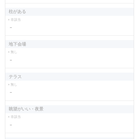
柱がある
× 非該当
－
地下会場
× 無し
－
テラス
× 無し
－
眺望がいい・夜景
× 非該当
－