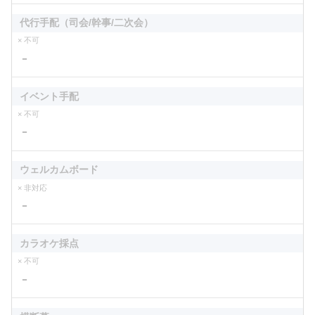
代行手配（司会/幹事/二次会）
× 不可
－
イベント手配
× 不可
－
ウェルカムボード
× 非対応
－
カラオケ採点
× 不可
－