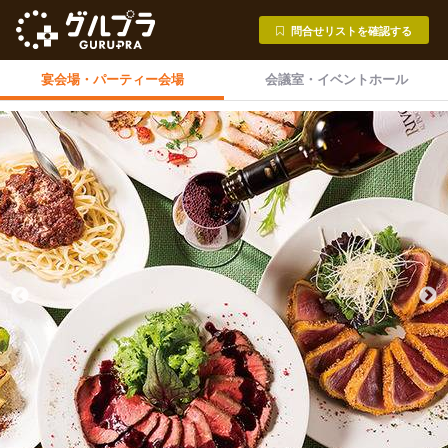
問合せリストを確認する
宴会場・
パーティー会場
会議室・
イベントホール