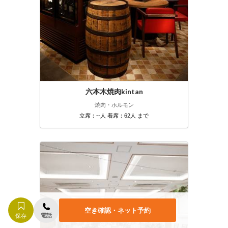
六本木焼肉kintan
焼肉・ホルモン
立席：--人 着席：62人 まで
空き確認・ネット予約
電話
保存