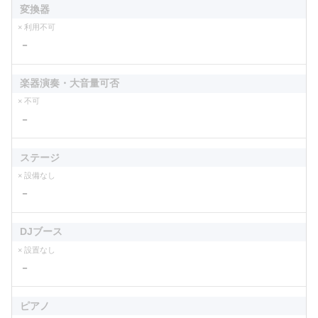
変換器
× 利用不可
－
楽器演奏・大音量可否
× 不可
－
ステージ
× 設備なし
－
DJブース
× 設置なし
－
ピアノ