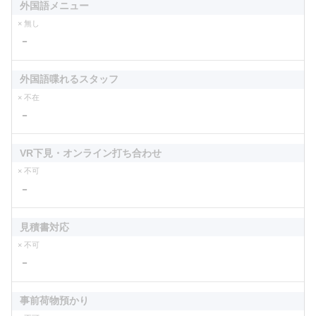
外国語メニュー
× 無し
－
外国語喋れるスタッフ
× 不在
－
VR下見・オンライン打ち合わせ
× 不可
－
見積書対応
× 不可
－
事前荷物預かり