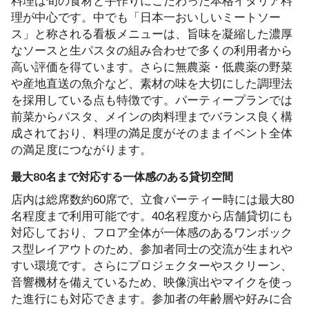
料理は旬の食材と手作りにこだわった本格イタリア料
理が中心です。中でも「日本一おいしいミートソー
ス」と称される看板メニューは、旨味を凝縮した濃厚
なソースと生パスタの組み合わせで多くの利用者から
高い評価を得ています。さらに無農薬・低農薬の野菜
や産地直送の魚介など、素材の味を大切にした調理法
を採用している点も特徴です。パーティープランでは
前菜からパスタ、メインの肉料理までバランス良く構
成されており、料理の満足度がそのままイベント全体
の満足度につながります。
最大80名まで対応する一体感のある貸切空間
店内は総席数約60席で、立食パーティー時には最大80
名程度まで利用可能です。40名程度から店舗貸切にも
対応しており、フロア全体が一体感のあるワンボック
ス型レイアウトのため、参加者同士の交流が生まれや
すい環境です。さらにプロジェクターやスクリーン、
音響機材を備えているため、映像演出やマイクを使っ
た進行にも対応できます。参加者の年齢層や好みに合