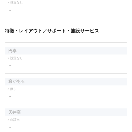
× 設置なし
－
特徴・レイアウト／サポート・施設サービス
円卓
× 設置なし
－
窓がある
× 無し
－
天井高
× 非該当
－