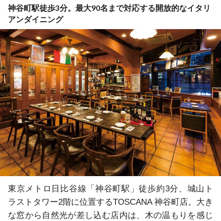
神谷町駅徒歩3分。最大90名まで対応する開放的なイタリ
アンダイニング
東京メトロ日比谷線「神谷町駅」徒歩約3分、城山ト
ラストタワー2階に位置するTOSCANA 神谷町店。大き
な窓から自然光が差し込む店内は、木の温もりを感じ