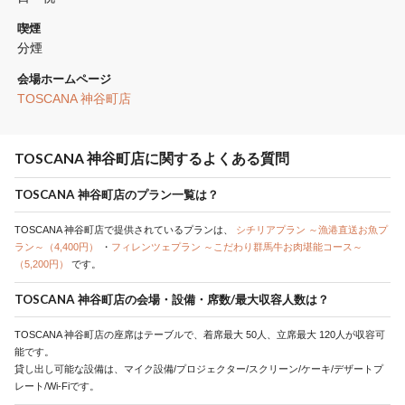
喫煙
分煙 
会場ホームページ
TOSCANA 神谷町店
TOSCANA 神谷町店に関するよくある質問
TOSCANA 神谷町店のプラン一覧は？
TOSCANA 神谷町店で提供されているプランは、
シチリアプラン ～漁港直送お魚プ
ラン～（4,400円）
・
フィレンツェプラン ～こだわり群馬牛お肉堪能コース～
（5,200円）
です。
TOSCANA 神谷町店の会場・設備・席数/最大収容人数は？
TOSCANA 神谷町店の座席はテーブルで、着席最大 50人、立席最大 120人が収容可
能です。
貸し出し可能な設備は、マイク設備/プロジェクター/スクリーン/ケーキ/デザートプ
レート/Wi-Fiです。