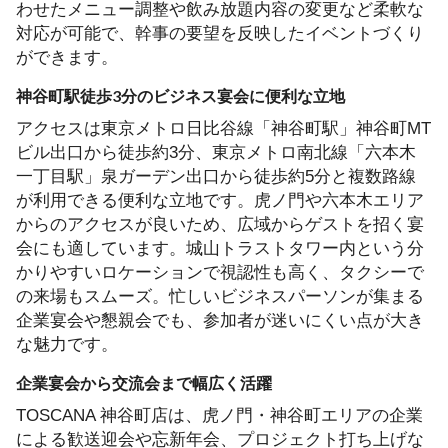
わせたメニュー調整や飲み放題内容の変更など柔軟な
対応が可能で、幹事の要望を反映したイベントづくり
ができます。
神谷町駅徒歩3分のビジネス宴会に便利な立地
アクセスは東京メトロ日比谷線「神谷町駅」神谷町MT
ビル出口から徒歩約3分、東京メトロ南北線「六本木
一丁目駅」泉ガーデン出口から徒歩約5分と複数路線
が利用できる便利な立地です。虎ノ門や六本木エリア
からのアクセスが良いため、広域からゲストを招く宴
会にも適しています。城山トラストタワー内という分
かりやすいロケーションで視認性も高く、タクシーで
の来場もスムーズ。忙しいビジネスパーソンが集まる
企業宴会や懇親会でも、参加者が迷いにくい点が大き
な魅力です。
企業宴会から交流会まで幅広く活躍
TOSCANA 神谷町店は、虎ノ門・神谷町エリアの企業
による歓送迎会や忘新年会、プロジェクト打ち上げな