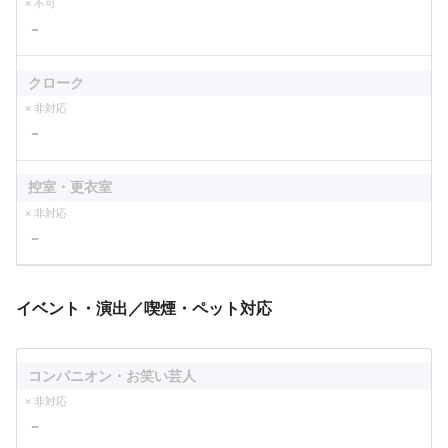
× 不可
－
クローク
× 非対応
－
控室・更衣室
× 非対応
－
イベント・演出／喫煙・ペット対応
コンパニオン・お笑い芸人
× 非対応
－