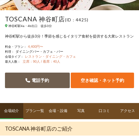
TOSCANA 神谷町店
(ID：4425)
神谷町駅4a・4b出口 徒歩3分
神谷町駅から徒歩3分！季節を感じるイタリア食材を提供する大衆レストラン
4,400円〜
料金・プラン：
ダイニングバー・カフェ・バー
料理：
レストラン・ダイニング・カフェ
会場タイプ：
立席：90人 / 着席：40人
最大人数：
電話予約
空き確認・ネット予約
会場紹介
プラン一覧
会場・設備
写真
口コミ
アクセス
TOSCANA 神谷町店のご紹介