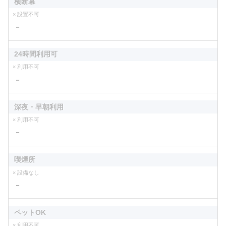
横断幕
× 設置不可
－
24時間利用可
× 利用不可
－
深夜・早朝利用
× 利用不可
－
喫煙所
× 設備なし
－
ペットOK
× 利用不可