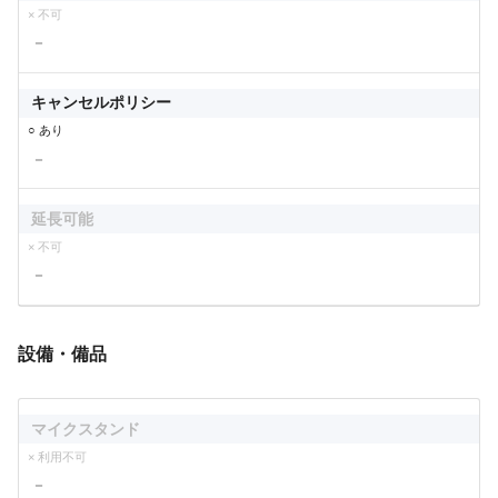
× 不可
－
キャンセルポリシー
○ あり
－
延長可能
× 不可
－
設備・備品
マイクスタンド
× 利用不可
－