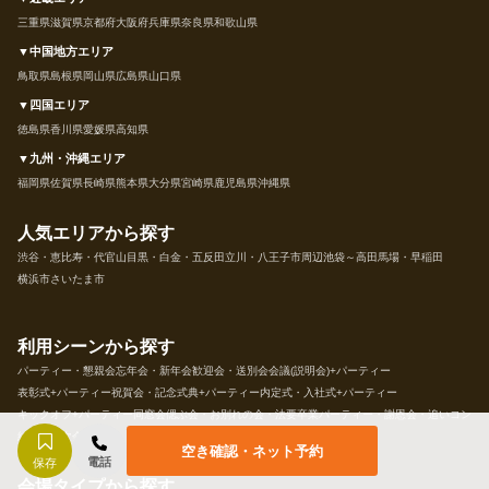
三重県
滋賀県
京都府
大阪府
兵庫県
奈良県
和歌山県
▼中国地方エリア
鳥取県
島根県
岡山県
広島県
山口県
▼四国エリア
徳島県
香川県
愛媛県
高知県
▼九州・沖縄エリア
福岡県
佐賀県
長崎県
熊本県
大分県
宮崎県
鹿児島県
沖縄県
人気エリアから探す
渋谷・恵比寿・代官山
目黒・白金・五反田
立川・八王子市周辺
池袋～高田馬場・早稲田
横浜市
さいたま市
利用シーンから探す
パーティー・懇親会
忘年会・新年会
歓迎会・送別会
会議(説明会)+パーティー
表彰式+パーティー
祝賀会・記念式典+パーティー
内定式・入社式+パーティー
キックオフ+パーティー
同窓会
偲ぶ会・お別れの会・法要
卒業パーティー・謝恩会・追いコン
結婚式二次会
空き確認・ネット予約
電話
保存
会場タイプから探す