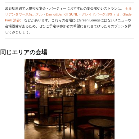
渋谷駅周辺で大規模な宴会・パーティーにおすすめの宴会場やレストランは、
セル
リアンタワー東急ホテル
・
Dining&Bar KITSUNE
・
グレイドパーク渋谷（旧：Glade
Park 渋谷）
などがあります。これらの会場にはGreen Loungeにはないメニューや
会場設備があるため、ぜひご予定や参加者の希望に合わせてぴったりのプランを探
してみましょう。
同じエリアの会場