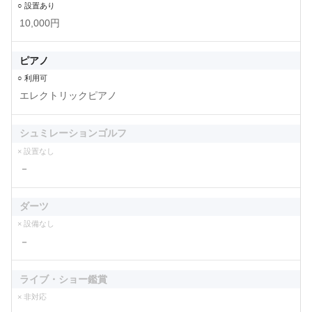
○ 設置あり
10,000円
ピアノ
○ 利用可
エレクトリックピアノ
シュミレーションゴルフ
× 設置なし
－
ダーツ
× 設備なし
－
ライブ・ショー鑑賞
× 非対応