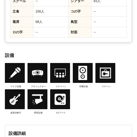
スクール
--
シアター
83人
立食
100人
コの字
--
着席
68人
島型
--
ロの字
--
対面
--
設備
マイク設備
プロジェクター
スクリーン
音響設備
ステージ
楽器演奏可
照明設備
DJブース
設備詳細