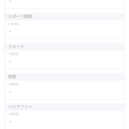
－
スポーツ観戦
× 非対応
－
クローク
× 非対応
－
控室
× 非対応
－
バリアフリー
× 非対応
－