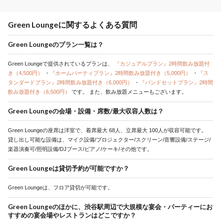
Green Loungeに関するよくある質問
Green Loungeのプラン一覧は？
Green Loungeで提供されているプランは、
『カジュアルプラン』2時間飲み放題付
き（4,500円）
・
『ホームパーティプラン』2時間飲み放題付き（5,000円）
・
『ス
タンダードプラン』2時間飲み放題付き（6,000円）
・
『バンドセットプラン』2時間
飲み放題付き（6,500円）
です。
また、飲み放題メニューもございます。
Green Loungeの会場・設備・席数/最大収容人数は？
Green Loungeの座席は洋室で、着席最大 68人、立席最大 100人が収容可能です。
貸し出し可能な設備は、マイク設備/プロジェクター/スクリーン/音響設備/ステージ/
楽器演奏可/照明設備/DJブース/ピアノ/ケーキ/その他です。
Green Loungeは貸切予約が可能ですか？
Green Loungeは、フロア貸切が可能です。
Green Loungeのほかに、渋谷駅周辺で大規模な宴会・パーティーにお
すすめの宴会場やレストランはどこですか？