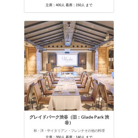
立席：400人 着席：150人 まで
グレイドパーク渋谷（旧：Glade Park 渋
谷）
和・洋・中
イタリアン・フレンチ
その他の料理
立席：350人 着席：140人 まで