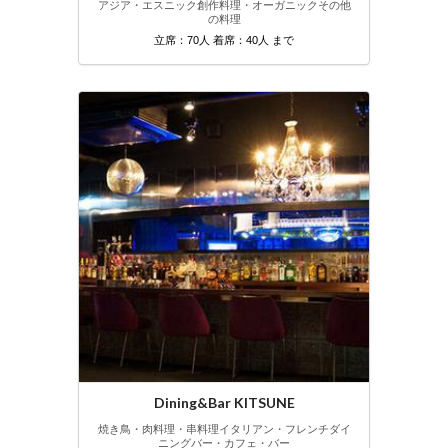
アジア・エスニック
創作料理・オーガニック
その他
の料理
立席：70人 着席：40人 まで
Dining&Bar KITSUNE
焼き鳥・肉料理・串料理
イタリアン・フレンチ
ダイ
ニングバー・カフェ・バー