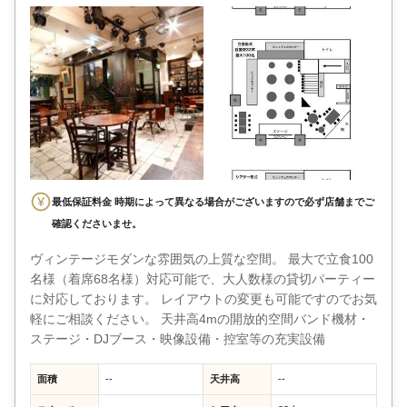
最低保証料金 時期によって異なる場合がございますので必ず店舗までご
確認くださいませ。
ヴィンテージモダンな雰囲気の上質な空間。 最大で立食100
名様（着席68名様）対応可能で、大人数様の貸切パーティー
に対応しております。 レイアウトの変更も可能ですのでお気
軽にご相談ください。 天井高4mの開放的空間バンド機材・
ステージ・DJブース・映像設備・控室等の充実設備
面積
--
天井高
--