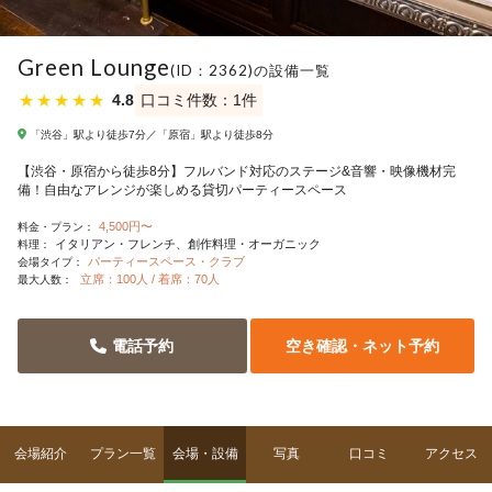
Green Lounge
(ID：2362)の設備一覧
★
★
★
★
★
4.8
口コミ件数：1件
「渋谷」駅より徒歩7分／「原宿」駅より徒歩8分
【渋谷・原宿から徒歩8分】フルバンド対応のステージ&音響・映像機材完
備！自由なアレンジが楽しめる貸切パーティースペース
4,500円〜
料金・プラン：
イタリアン・フレンチ
創作料理・オーガニック
料理：
パーティースペース・クラブ
会場タイプ：
立席：100人 / 着席：70人
最大人数：
電話予約
空き確認・ネット予約
会場紹介
プラン一覧
会場・設備
写真
口コミ
アクセス