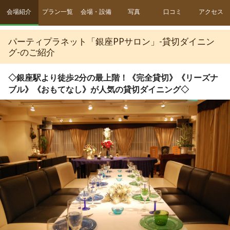
会場紹介
プラン一覧
会場・設備
写真
口コミ
アクセス
パーティプラネット「銀座PPサロン」-貸切ダイニン
グ-のご紹介
◇銀座駅より徒歩2分の最上階！《完全貸切》《リーズナ
ブル》《おもてなし》が人気の貸切ダイニング◇