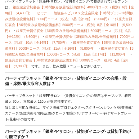
パーティプラネット「銀座PPサロン」-貸切ダイニング-で提供されているプラン
は、
銀座完全貸切宴会【3時間飲み放題/全設備無料】4000円コース（税別）6品【全
8種】（4,400円）
・
セミナー・勉強会＆ビジネス交流会限定【5時間プラン/2時間飲
み放題/全設備無料】5000円コース（税込）7品【全9種】（5,000円）
・
銀座完全貸
切宴会【3時間飲み放題/全設備無料】5000円コース（税別）8品【全10種】（5,500
円）
・
銀座完全貸切宴会【3時間飲み放題/全設備無料】6000円コース（税別）9品
【全12種】（6,600円）
・
銀座完全貸切宴会【3時間飲み放題/全設備無料】7000円コ
ース（税別）10品【全14種】（7,700円）
・
銀座完全貸切宴会【3時間飲み放題/全設
備無料】8000円コース（税別）11品【全16種】（8,800円）
・
銀座完全貸切宴会【3
時間飲み放題/全設備無料】10000円コース（税別）12品【全17種】（11,000円）
・
銀座完全貸切宴会【3時間飲み放題/全設備無料】3000円コース（税別）4品【全6
種】（3,300円）
です。
また、飲み放題メニューもございます。
パーティプラネット「銀座PPサロン」-貸切ダイニング-の会場・設
備・席数/最大収容人数は？
パーティプラネット「銀座PPサロン」-貸切ダイニング-の座席はテーブルで、着席
最大 80人、立席最大 110人が収容可能です。
貸し出し可能な設備は、マイク設備/プロジェクター/スクリーン/カラオケ/音響設備/
ステージ/楽器演奏可/照明設備/クローク/控室/バリアフリー/ケーキ/デザートプレー
ト/花束/その他です。
パーティプラネット「銀座PPサロン」-貸切ダイニング-は貸切予約が
可能ですか？