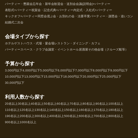
パーティー・懇親会
忘年会・新年会
歓迎会・送別会
会議(説明会)+パーティー
表彰式+パーティー
祝賀会・記念式典+パーティー
内定式・入社式+パーティー
キックオフ+パーティー
同窓会
偲ぶ会・お別れの会・法要
卒業パーティー・謝恩会・追いコン
結婚式二次会
会場タイプから探す
ホテル
ゲストハウス・式場・宴会場
レストラン・ダイニング・カフェ
パーティースペース・クラブ
会議室・イベントホール
居酒屋
その他会場（クルーズ船等）
予算から探す
3,000円以下
4,000円以下
5,000円以下
6,000円以下
7,000円以下
8,000円以下
9,000円以下
10,000円以下
13,000円以下
15,000円以下
18,000円以下
20,000円以下
25,000円以下
30,000円以下
利用人数から探す
20名以上
30名以上
40名以上
50名以上
60名以上
70名以上
80名以上
90名以上
100名以上
110名以上
120名以上
130名以上
140名以上
150名以上
160名以上
170名以上
180名以上
190名以上
200名以上
300名以上
400名以上
500名以上
600名以上
700名以上
800名以上
900名以上
1000名以上