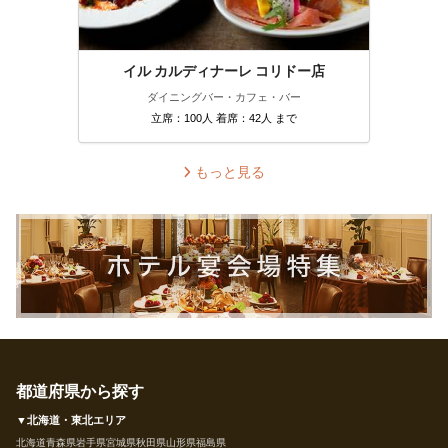
イル カルディナーレ コリドー店
ダイニングバー・カフェ・バー
立席：100人 着席：42人 まで
もっと見る
都道府県から探す
▼北海道・東北エリア
北海道
青森県
岩手県
宮城県
秋田県
山形県
福島県