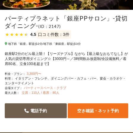
パーティプラネット「銀座PPサロン」-貸切
ダイニング-
(ID：2147)
★
★
★
★
★
4.5
口コミ件数：3件
地下鉄「銀座」駅徒歩2分/地下鉄「東銀座」駅徒歩3分
銀座駅2分のビル最上階！【リーズナブル】ながら【最上級なおもてなし】が
人気の貸切専用ダイニング☆【3000円～／3時間飲み放題制/全設備無料／着
席80名、立食100名超まで】
3,300円〜
料金・プラン：
イタリアン・フレンチ
ダイニングバー・カフェ・バー
宴会・カラオケ・
料理：
エンターテイメント
パーティースペース・クラブ
会場タイプ：
立席：110人 / 着席：80人
最大人数：
電話予約
空き確認・ネット予約