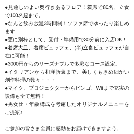
●見通しのよい奥行きあるフロア！着席で80名、立食
で100名超まで。

●なんと飲み放題3時間制！ソファ席でゆったり楽しめ
ます

●更に別枠として、受付・準備用で30分前に入店OK！

●着席大皿、着席ビュッフェ、(半)立食ビュッフェが自
在に可能！

●3000円からのリーズナブルで多彩なコース設定。

●イタリアンから和洋折衷まで、美しくもきめ細かい
創作料理の数々・・・

●マイク、プロジェクターからビンゴ、Wiiまで充実の
設備も全て無料！

●男女比・年齢構成を考慮したオリジナルメニューを
ご提案♪

ご参加の皆さま全員に感動をお届けできますよう、
