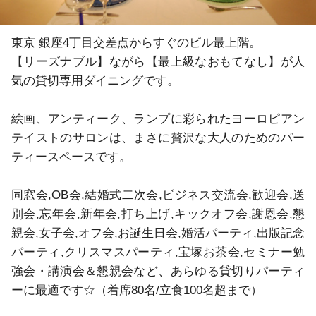
東京 銀座4丁目交差点からすぐのビル最上階。

【リーズナブル】ながら【最上級なおもてなし】が人
気の貸切専用ダイニングです。

絵画、アンティーク、ランプに彩られたヨーロピアン
テイストのサロンは、まさに贅沢な大人のためのパー
ティースペースです。

同窓会,OB会,結婚式二次会,ビジネス交流会,歓迎会,送
別会,忘年会,新年会,打ち上げ,キックオフ会,謝恩会,懇
親会,女子会,オフ会,お誕生日会,婚活パーティ,出版記念
パーティ,クリスマスパーティ,宝塚お茶会,セミナー勉
強会・講演会＆懇親会など、あらゆる貸切りパーティ
ーに最適です☆（着席80名/立食100名超まで）