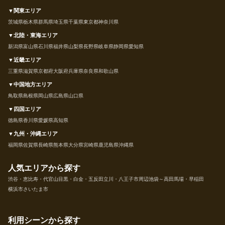
▼関東エリア
茨城県
栃木県
群馬県
埼玉県
千葉県
東京都
神奈川県
▼北陸・東海エリア
新潟県
富山県
石川県
福井県
山梨県
長野県
岐阜県
静岡県
愛知県
▼近畿エリア
三重県
滋賀県
京都府
大阪府
兵庫県
奈良県
和歌山県
▼中国地方エリア
鳥取県
島根県
岡山県
広島県
山口県
▼四国エリア
徳島県
香川県
愛媛県
高知県
▼九州・沖縄エリア
福岡県
佐賀県
長崎県
熊本県
大分県
宮崎県
鹿児島県
沖縄県
人気エリアから探す
渋谷・恵比寿・代官山
目黒・白金・五反田
立川・八王子市周辺
池袋～高田馬場・早稲田
横浜市
さいたま市
利用シーンから探す