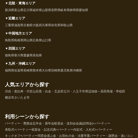
▼北陸・東海エリア
新潟県
富山県
石川県
福井県
山梨県
長野県
岐阜県
静岡県
愛知県
▼近畿エリア
三重県
滋賀県
京都府
大阪府
兵庫県
奈良県
和歌山県
▼中国地方エリア
鳥取県
島根県
岡山県
広島県
山口県
▼四国エリア
徳島県
香川県
愛媛県
高知県
▼九州・沖縄エリア
福岡県
佐賀県
長崎県
熊本県
大分県
宮崎県
鹿児島県
沖縄県
人気エリアから探す
渋谷・恵比寿・代官山
目黒・白金・五反田
立川・八王子市周辺
池袋～高田馬場・早稲田
横浜市
さいたま市
利用シーンから探す
パーティー・懇親会
忘年会・新年会
歓迎会・送別会
会議(説明会)+パーティー
表彰式+パーティー
祝賀会・記念式典+パーティー
内定式・入社式+パーティー
キックオフ+パーティー
同窓会
偲ぶ会・お別れの会・法要
卒業パーティー・謝恩会・追いコン