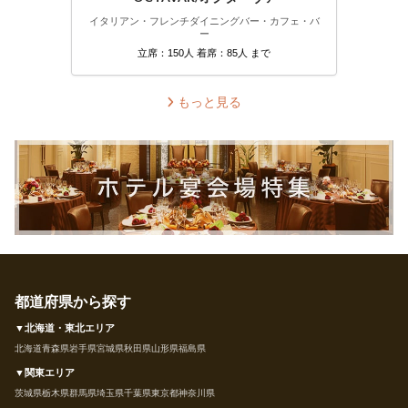
イタリアン・フレンチ
ダイニングバー・カフェ・バ
ー
立席：150人 着席：85人 まで
もっと見る
都道府県から探す
▼北海道・東北エリア
北海道
青森県
岩手県
宮城県
秋田県
山形県
福島県
▼関東エリア
茨城県
栃木県
群馬県
埼玉県
千葉県
東京都
神奈川県