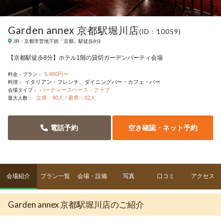
Garden annex 京都駅堀川店
(ID：10059)
JR・京都市営地下鉄「京都」駅徒歩8分
【京都駅徒歩8分】ホテル1階の貸切ガーデンパーティ会場
5,480円〜
料金・プラン：
イタリアン・フレンチ
ダイニングバー・カフェ・バー
料理：
パーティースペース・クラブ
会場タイプ：
立席：90人 / 着席：82人
最大人数：
電話予約
空き確認・ネット予約
会場紹介
プラン一覧
会場・設備
写真
口コミ
アクセス
Garden annex 京都駅堀川店のご紹介