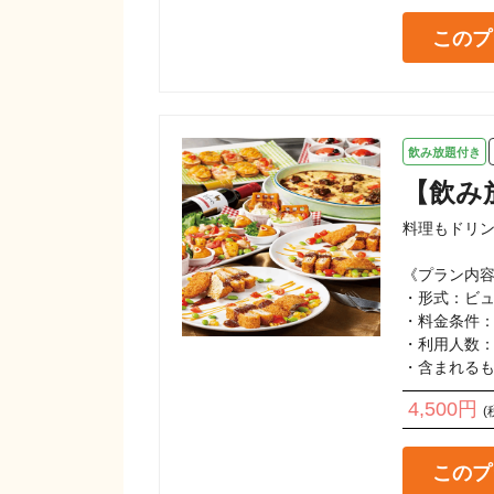
このプ
飲み放題付き
【飲み
料理もドリン
《プラン内容
・形式：ビュ
・料金条件：お
・利用人数：2
・含まれる
4,500円
(
このプ