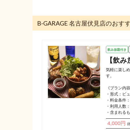
B-GARAGE 名古屋伏見店のお
飲み放題付き
【飲み
気軽に楽し
す。

《プラン内容
・形式：ビュ
・料金条件：お
・利用人数：2
・含まれる
4,000円
(