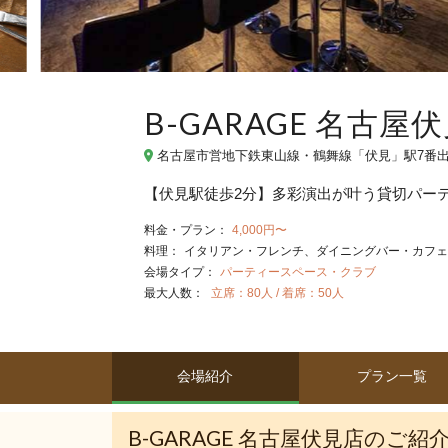
B-GARAGE 名古屋
名古屋市営地下鉄東山線・鶴舞線「伏見」駅7番出
【伏見駅徒歩2分】多彩演出が叶う貸切パー
料金・プラン：
4,000円〜
料理：
イタリアン・フレンチ
ダイニングバー・カフェ
会場タイプ：
パーティースペース・クラブ
最大人数：
立席：80人 / 着席：50人
会場紹介
プラン一覧
B-GARAGE 名古屋伏見店のご紹