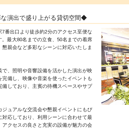
彩な演出で盛り上がる貸切空間◆
7番出口より徒歩約2分のアクセス至便な
。最大80名までの立食、50名までの着席
、懇親会など多彩なシーンに対応いたしま
装で、照明や音響設備を活かした演出が映
を完備し、映像や音楽を使ったイベントも
完備しており、主賓の待機スペースやサプ
カジュアルな交流会や懇親イベントにもぴ
に対応しており、利用シーンに合わせて最
。アクセスの良さと充実の設備が魅力の会