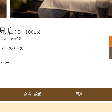
伏見店
(ID：10016)
口より徒歩2分
ティースペース
・バー
会場・設備
写真
介