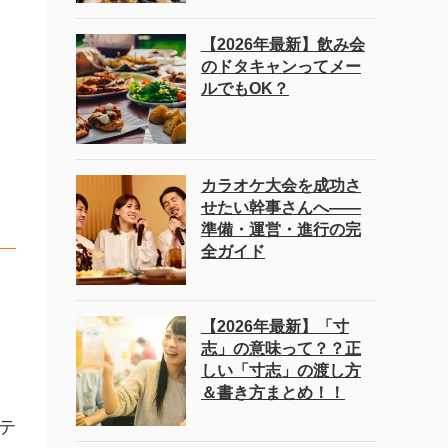
【2026年最新】飲み会
のドタキャンってメー
ルでもOK？
カラオケ大会を成功さ
せたい幹事さんへ――
準備・運営・進行の完
全ガイド
【2026年最新】「寸
志」の意味って？？正
しい「寸志」の渡し方
＆書き方まとめ！！
テ