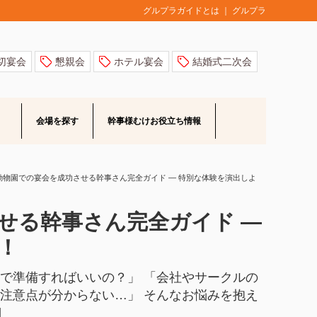
グルプラ
グルプラガイドとは
切宴会
懇親会
ホテル宴会
結婚式二次会
会場を探す
幹事様むけ
お役立ち情報
動物園での宴会を成功させる幹事さん完全ガイド ― 特別な体験を演出しよ
せる幹事さん完全ガイド ―
！
で準備すればいいの？」 「会社やサークルの
注意点が分からない…」 そんなお悩みを抱え
]