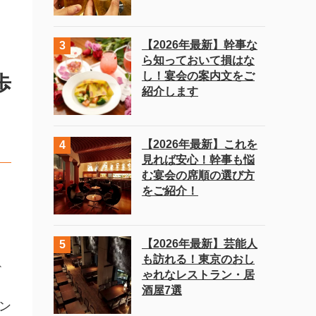
【2026年最新】幹事な
ら知っておいて損はな
し！宴会の案内文をご
歩
紹介します
【2026年最新】これを
見れば安心！幹事も悩
む宴会の席順の選び方
をご紹介！
【2026年最新】芸能人
も訪れる！東京のおし
ど
ゃれなレストラン・居
酒屋7選
ン