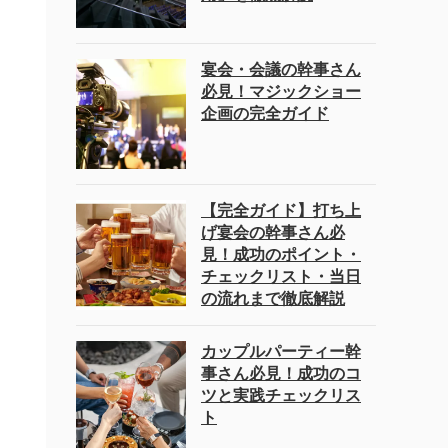
宴会・会議の幹事さん
必見！マジックショー
企画の完全ガイド
【完全ガイド】打ち上
げ宴会の幹事さん必
見！成功のポイント・
チェックリスト・当日
の流れまで徹底解説
カップルパーティー幹
事さん必見！成功のコ
ツと実践チェックリス
ト