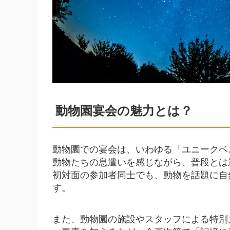
夜間・屋外イベントの
宴会終了後のマナーと
動物園宴会を成功さ
シンプルなルール＆時
積極的な事前コミュニ
動物園宴会の魅力とは？
テーマ性を徹底して世
グルメプラスで動物
動物園での宴会は、いわゆる「ユニークベ
まとめ ― 幹事さん
動物たちの息遣いを感じながら、普段とは
初対面の参加者同士でも、動物を話題に自
す。
また、動物園の施設やスタッフによる特別