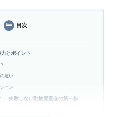
目次
魅力とポイント
？
の違い
シーン
 ― 失敗しない動物園宴会の第一歩