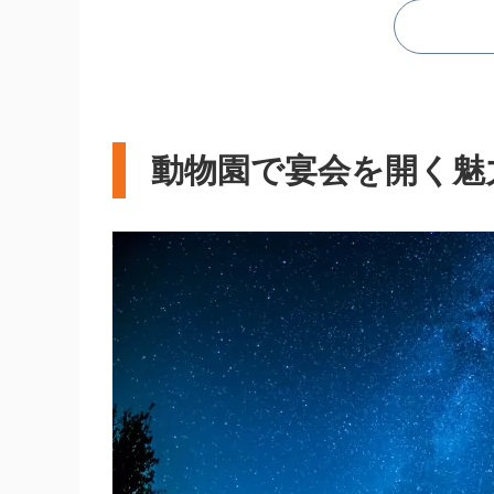
予約・下見時のチェッ
会場選定・予約時の注
動物園宴会の流れと段
動物園で宴会を開く魅
準備から当日、終了後
進行台本・挨拶例文
開会の挨拶例文
進行のコツ
宴会進行の流れ（例）
動物園宴会ならではの
動物福祉を最優先に