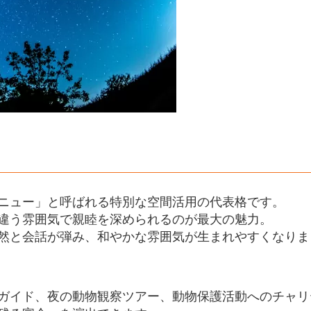
リスク管理
フォロー
せるためのコツ
間意識を徹底
ケーション
界観を演出
園宴会の会場探しをもっと簡単に！
ニュー」と呼ばれる特別な空間活用の代表格です。
の「挑戦」を全力応援！
違う雰囲気で親睦を深められるのが最大の魅力。
然と会話が弾み、和やかな雰囲気が生まれやすくなりま
ガイド、夜の動物観察ツアー、動物保護活動へのチャリ