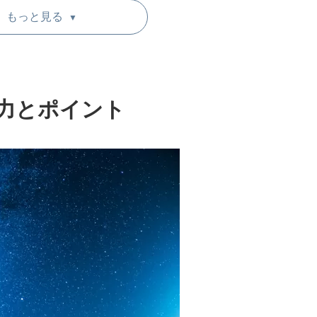
クリスト
もっと見る
▼
意点とコツ
取り ― 完全マスターチェックリスト
力とポイント
まで ― 幹事さんのための進行フロー
とスムーズな流れの作り方
注意点とマナー ― 安全・安心のために