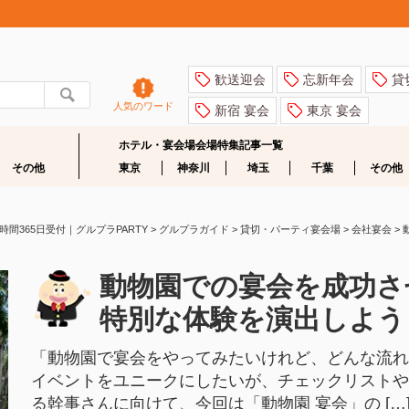
歓送迎会
忘新年会
貸
人気のワード
新宿 宴会
東京 宴会
ホテル・宴会場会場特集記事一覧
その他
東京
神奈川
埼玉
千葉
その他
365日受付｜グルプラPARTY
>
グルプラガイド
>
貸切・パーティ宴会場
>
会社宴会
>
動物園での宴会を成功さ
特別な体験を演出しよう
「動物園で宴会をやってみたいけれど、どんな流れ
イベントをユニークにしたいが、チェックリストや
る幹事さんに向けて、今回は「動物園 宴会」の […