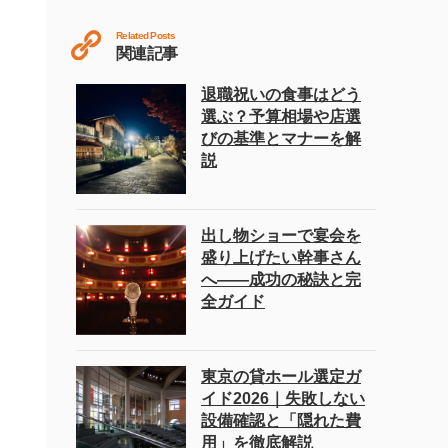
Related Posts
関連記事
退職祝いの食事はどう
選ぶ？予算相場や店選
びの基準とマナーを解
説
出し物ショーで宴会を
盛り上げたい幹事さん
へ――成功の秘訣と完
全ガイド
東京の貸ホール選定ガ
イド2026｜失敗しない
設備確認と「隠れた費
用」を徹底解説