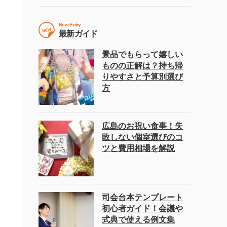
New Entry
最新ガイド
景品でもらって嬉しい
ものの正解は？持ち帰
りやすさと予算別選び
方
広島のお祝い食事！失
敗しない個室選びのコ
ツと費用相場を解説
司会台本テンプレート
初心者ガイド！会議や
式典で使える例文集