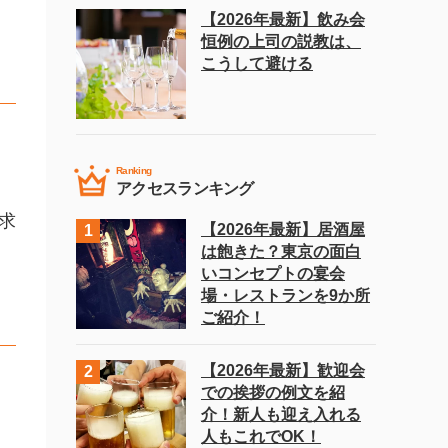
【2026年最新】飲み会
恒例の上司の説教は、
こうして避ける
Ranking
アクセスランキング
求
【2026年最新】居酒屋
は飽きた？東京の面白
いコンセプトの宴会
場・レストランを9か所
ご紹介！
【2026年最新】歓迎会
での挨拶の例文を紹
介！新人も迎え入れる
人もこれでOK！