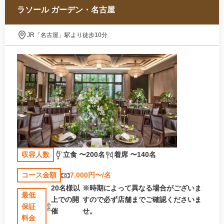
ラソール ガーデン・名古屋
JR「名古屋」駅より徒歩10分
収容人数
立食 〜200名
着席 〜140名
コース金額
7,000円〜/名
20名様以
※時期によって異なる場合がございま
最低
上での開
すので必ず店舗までご確認くださいま
保証
催
せ。
料金