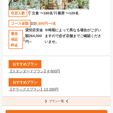
収容人数
立食 〜180名
着席 〜120名
コース金額
8,800円〜/名
貸切目安金
※時期によって異なる場合がござい
最低
額264,000
ますので必ず店舗までご確認くださ
保証
円～
いませ。
料金
おすすめプラン
【スタンダードプラン】8,800円
おすすめプラン
【デラックスプラン】13,200円
プラン一覧