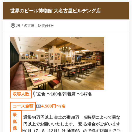
世界のビール博物館 大名古屋ビルヂング店
JR「名古屋」駅徒歩3分
収容人数
立食 〜180名
着席 〜147名
コース金額
4,500円〜/名
最
通常44万円以上
金土の夜88万
※時期によって異な
低
円以上でお願いいたします。
繁
る場合がございます
保
忙月（7、8、12月）は
通常66
ので必ず店舗までご