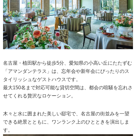
シュマッツ・ビアダイニング名古屋中日ビル
店
バグース 名古屋栄店
アウトバックステーキハウス 名古屋店
伏見・丸の内・大須・金山・鶴舞周辺で
忘年会＆新年会におすすめの宴会場・ホ
名古屋・植田駅から徒歩5分、愛知県の小高い丘にたたずむ
テル
「アマンダンテラス」は、忘年会や新年会にぴったりのス
タイリッシュなゲストハウスです。
KKRホテル名古屋
最大150名まで対応可能な貸切空間は、都会の喧騒を忘れさ
名古屋観光ホテル
せてくれる贅沢なロケーション。
アプローズスクエア 名古屋迎賓館
木々と水に囲まれた美しい邸宅で、名古屋の街並みを一望
ANAクラウンプラザホテルグランコート名古
できる絶景とともに、ワンランク上のひとときを演出しま
屋
す。