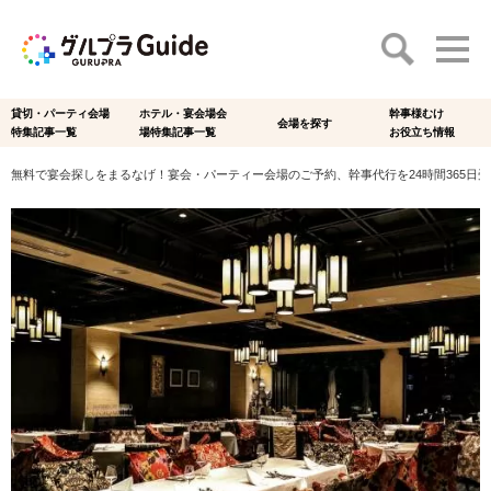
貸切・パーティ会場
ホテル・宴会場会
幹事様むけ
会場を探す
特集記事一覧
場特集記事一覧
お役立ち情報
無料で宴会探しをまるなげ！宴会・パーティー会場のご予約、幹事代行を24時間365日受付