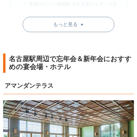
世界のビール博物館 大名古屋ビルヂング店
ラソール ガーデン・名古屋
もっと見る
▼
ストリングスホテル名古屋
インフィニート 名古屋
神戸館 KABTO 名駅店
名古屋駅周辺で忘年会＆新年会におすす
AILE d’ANGE NAGOYA
めの宴会場・ホテル
トリフォーリア NAGOYA
アマンダンテラス
東天紅 KITTE名古屋店
栄・矢場町周辺で忘年会＆新年会におす
すめの宴会場
ダイニングダーツバーBee 栄店
ダイニングダーツバーBeeRUSH 錦店