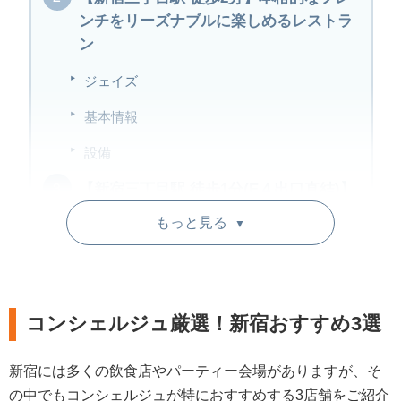
ンチをリーズナブルに楽しめるレストラ
ン
ジェイズ
基本情報
設備
【新宿三丁目駅 徒歩1分(E４出口直結)】
斬新・現代を表現したワールドワイドな
もっと見る
▼
お料理を
クルーズ・クルーズ新宿
基本情報
コンシェルジュ厳選！新宿おすすめ3選
設備
新宿には多くの飲食店やパーティー会場がありますが、そ
【JR 新宿駅 西出口 徒歩5分】夜景を臨
の中でもコンシェルジュが特におすすめする3店舗をご紹介