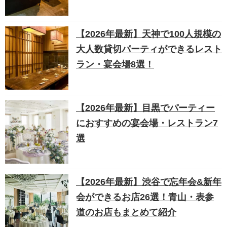
【2026年最新】天神で100人規模の
大人数貸切パーティができるレスト
ラン・宴会場8選！
【2026年最新】目黒でパーティー
におすすめの宴会場・レストラン7
選
【2026年最新】渋谷で忘年会&新年
会ができるお店26選！青山・表参
道のお店もまとめて紹介