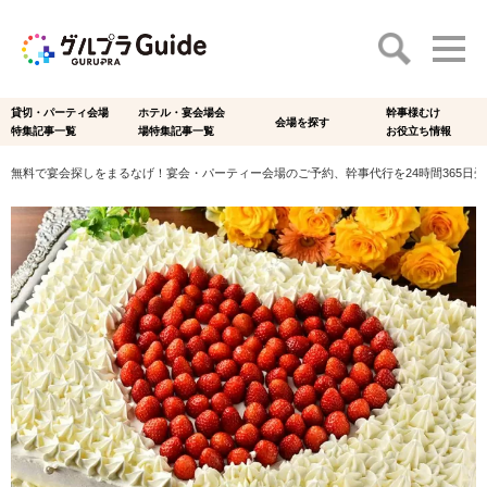
貸切・パーティ会場
ホテル・宴会場会
幹事様むけ
会場を探す
特集記事一覧
場特集記事一覧
お役立ち情報
無料で宴会探しをまるなげ！宴会・パーティー会場のご予約、幹事代行を24時間365日受付