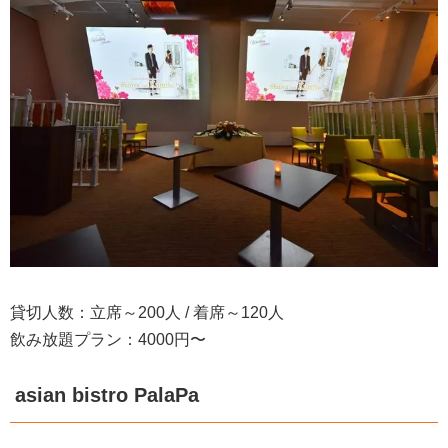
貸切人数：立席～200人 / 着席～120人
飲み放題プラン：4000円〜
asian bistro PalaPa