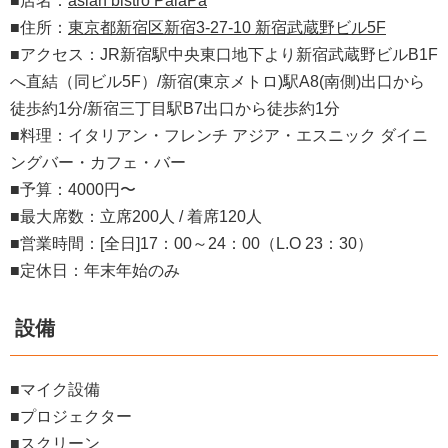
■店名：
asian bistro PalaPa
■住所：
東京都新宿区新宿3-27-10 新宿武蔵野ビル5F
■アクセス：JR新宿駅中央東口地下より新宿武蔵野ビルB1F
へ直結（同ビル5F）/新宿(東京メトロ)駅A8(南側)出口から
徒歩約1分/新宿三丁目駅B7出口から徒歩約1分
■料理：イタリアン・フレンチ アジア・エスニック ダイニ
ングバー・カフェ・バー
■予算：4000円〜
■最大席数：立席200人 / 着席120人
■営業時間：[全日]17：00～24：00（L.O 23：30）
■定休日：年末年始のみ
設備
■マイク設備
■プロジェクター
■
スクリーン