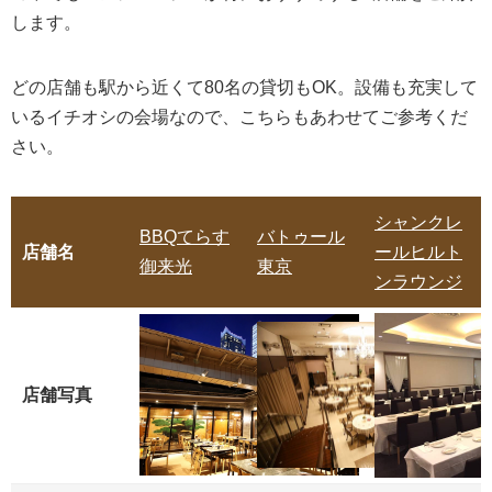
み、クラシカルな空間で世界のワインと
します。
創作料理をいただく
ザ・ワインバー 新宿住友ビル店
どの店舗も駅から近くて80名の貸切もOK。設備も充実して
いるイチオシの会場なので、こちらもあわせてご参考くだ
基本情報
さい。
設備
【JR新宿駅中央東口地下よりビル直結】
シャンクレ
BBQてらす
バトゥール
南国リゾートを思わせる開放的な空間を
店舗名
ールヒルト
御来光
東京
大人数で楽しめる
ンラウンジ
asian bistro PalaPa
基本情報
店舗写真
設備