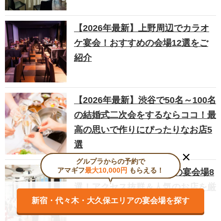
【2026年最新】上野周辺でカラオ
ケ宴会！おすすめの会場12選をご
紹介
【2026年最新】渋谷で50名～100名
の結婚式二次会をするならココ！最
高の思いで作りにぴったりなお店5
選
グルプラからの予約で
グルプラからの予約で
アマギフ
アマギフ
最大10,000円
最大10,000円
もらえる！
もらえる！
【2026年最新】船橋周辺の宴会場8
選！アクセス抜群＆人気のお店を厳
新宿・代々木・大久保エリアの宴会場を探す
新宿・代々木・大久保エリアの宴会場を探す
選