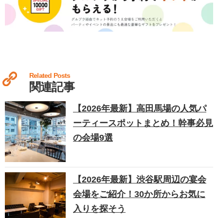
Related Posts
関連記事
【2026年最新】高田馬場の人気パ
ーティースポットまとめ！幹事必見
の会場9選
【2026年最新】渋谷駅周辺の宴会
会場をご紹介！30か所からお気に
入りを探そう