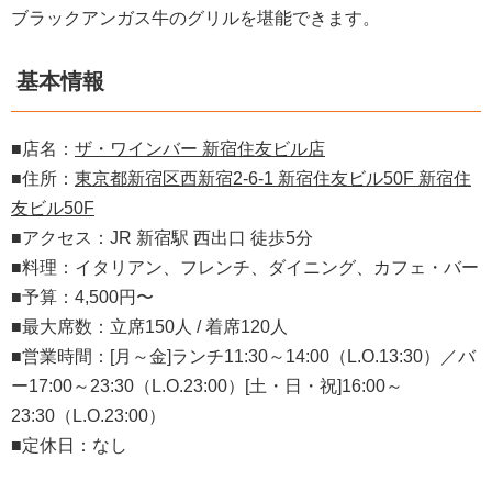
ブラックアンガス牛のグリルを堪能できます。
基本情報
■店名：
ザ・ワインバー 新宿住友ビル店
■住所：
東京都新宿区西新宿2-6-1 新宿住友ビル50F 新宿住
友ビル50F
■アクセス：JR 新宿駅 西出口 徒歩5分
■料理：イタリアン、フレンチ、ダイニング、カフェ・バー
■予算：4,500円〜
■最大席数：立席150人 / 着席120人
■営業時間：[月～金]ランチ11:30～14:00（L.O.13:30）／バ
ー17:00～23:30（L.O.23:00）
[土・日・祝]16:00～
23:30（L.O.23:00）
■定休日：なし