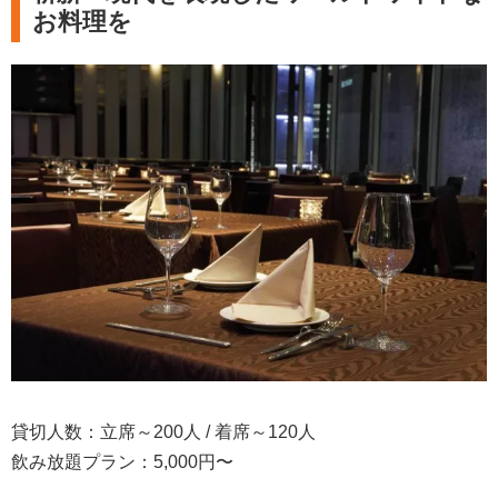
お料理を
貸切人数：立席～200人 / 着席～120人
飲み放題プラン：5,000円〜