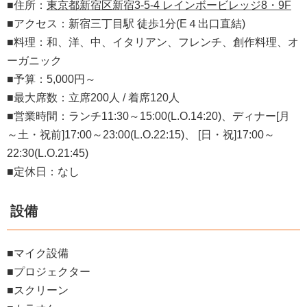
■住所：
東京都新宿区新宿3-5-4 レインボービレッジ8・9F
■アクセス：新宿三丁目駅 徒歩1分(E４出口直結)
■料理：和、洋、中、イタリアン、フレンチ、創作料理、オ
ーガニック
■予算：5,000円～
■最大席数：立席200人 / 着席120人
■営業時間：ランチ11:30～15:00(L.O.14:20)、ディナー[月
～土・祝前]17:00～23:00(L.O.22:15)、 [日・祝]17:00～
22:30(L.O.21:45)
■定休日：なし
設備
■
マイク設備
■プロジェクター
■スクリーン