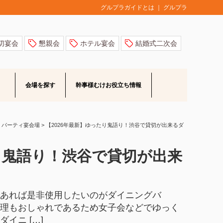
グルプラ
グルプラガイドとは
切宴会
懇親会
ホテル宴会
結婚式二次会
会場を探す
幹事様むけ
お役立ち情報
・パーティ宴会場
>
【2026年最新】ゆったり鬼語り！渋谷で貸切が出来るダ
り鬼語り！渋谷で貸切が出来
あれば是非使用したいのがダイニングバ
料理もおしゃれであるため女子会などでゆっく
イニ […]