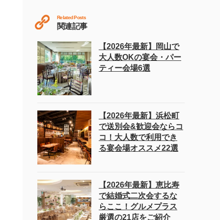
Related Posts
関連記事
【2026年最新】岡山で
大人数OKの宴会・パー
ティー会場6選
【2026年最新】浜松町
で送別会&歓迎会ならコ
コ！大人数で利用でき
る宴会場オススメ22選
【2026年最新】恵比寿
で結婚式二次会するな
らここ！グルメプラス
厳選の21店をご紹介