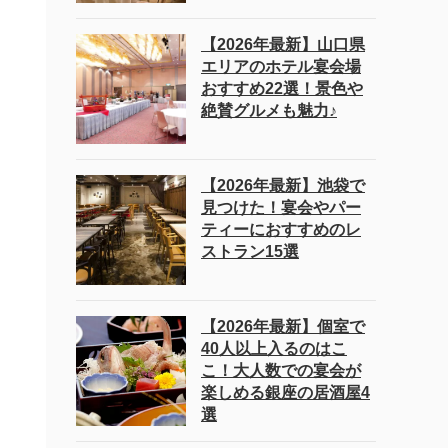
【2026年最新】山口県
エリアのホテル宴会場
おすすめ22選！景色や
絶賛グルメも魅力♪
【2026年最新】池袋で
見つけた！宴会やパー
ティーにおすすめのレ
ストラン15選
【2026年最新】個室で
40人以上入るのはこ
こ！大人数での宴会が
楽しめる銀座の居酒屋4
選