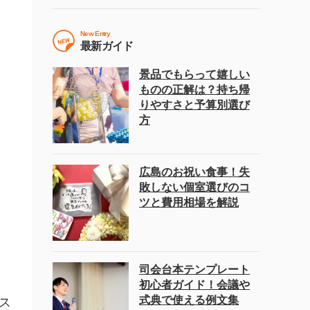
New Entry
最新ガイド
景品でもらって嬉しい
ものの正解は？持ち帰
りやすさと予算別選び
方
広島のお祝い食事！失
敗しない個室選びのコ
ツと費用相場を解説
司会台本テンプレート
初心者ガイド！会議や
式典で使える例文集
ス