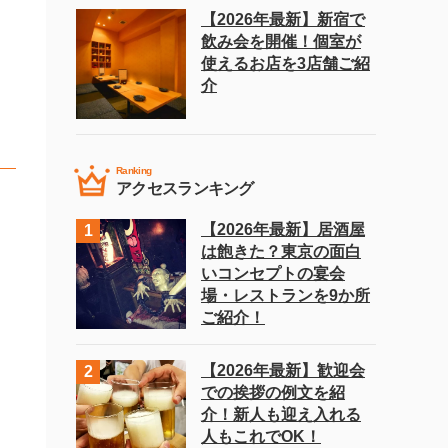
【2026年最新】新宿で
飲み会を開催！個室が
使えるお店を3店舗ご紹
介
Ranking
アクセスランキング
【2026年最新】居酒屋
は飽きた？東京の面白
いコンセプトの宴会
場・レストランを9か所
ご紹介！
【2026年最新】歓迎会
での挨拶の例文を紹
介！新人も迎え入れる
人もこれでOK！