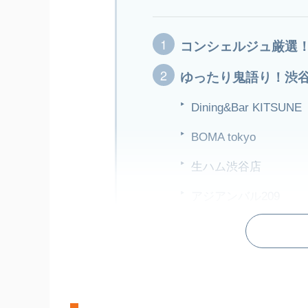
コンシェルジュ厳選！
ゆったり鬼語り！渋
Dining&Bar KITSUNE
BOMA tokyo
生ハム渋谷店
アジアンバル209
椿GARDEN渋谷
ダイニングバーとバ
食事と酒を楽しむのは