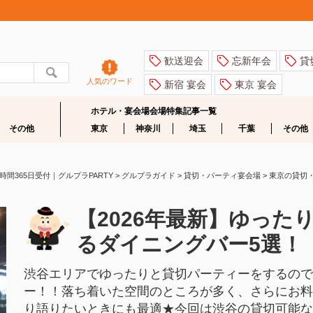
歓送迎会
忘新年会
貸
人気のワード
新宿 宴会
東京 宴会
ホテル・宴会場会場特集記事一覧
その他
東京
神奈川
埼玉
千葉
その他
365日受付｜グルプラPARTY
>
グルプラガイド
>
貸切・パーティ宴会場
>
東京の貸切
【2026年最新】ゆった
るダイニングバー5選！
渋谷エリアでゆったりと貸切パーティーをするので
ー！！落ち着いた空間のところが多く、さらにお
り語りたいときにも最適★今回は渋谷の貸切可能なダ