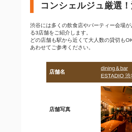
コンシェルジュ厳選！
お酒がメインなのはバ
渋谷のダイニングバ
渋谷には多くの飲食店やパーティー会場が
渋谷で大人数のパーテ
る3店舗をご紹介します。
どの店舗も駅から近くて大人数の貸切もO
渋谷で女子会におすす
あわせてご参考ください。
まとめ
dining＆bar
店舗名
ESTADIO 
店舗写真