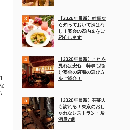
【2026年最新】幹事な
ら知っておいて損はな
し！宴会の案内文をご
紹介します
【2026年最新】これを
見れば安心！幹事も悩
む宴会の席順の選び方
幻
をご紹介！
な
も
【2026年最新】芸能人
も訪れる！東京のおし
ゃれなレストラン・居
酒屋7選