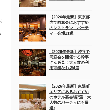
【2026年最新】東京都
す
内で同窓会におすすめ
のレストラン・パーテ
も
ィー会場21選
【2026年最新】渋谷で
同窓会を開催する幹事
さん必見！大人数の利
用可能なお店4選
【2026年最新】東陽町
エリアにあるおすすめ
のホテル宴会場7選！大
人数のパーティにも最
適♪