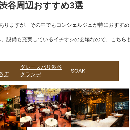
渋谷周辺おすすめ3選
ー
ーに関するよくある質問
ありますが、その中でもコンシェルジュが特におすすめ
ィーに使えるダイニングバーは？
K。設備も充実しているイチオシの会場なので、こちら
めのダイニングバーは？
グレースバリ渋谷
SOAK
渋谷店
グランデ