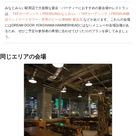
みなとみらい駅周辺で大規模な宴会・パーティーにおすすめの宴会場やレストラン
は、
TKPガーデンシティPREMIUMみなとみらい
・
TKPガーデンシティPREMIUM横
浜ランドマークタワー
・
世界のビール博物館 横浜店
などがあります。これらの会場
にはDREAM DOOR YOKOHAMA HAMMERHEADにはないメニューや会場設備があ
るため、ぜひご予定や参加者の希望に合わせてぴったりのプランを探してみましょ
う。
同じエリアの会場