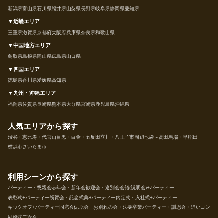
新潟県
富山県
石川県
福井県
山梨県
長野県
岐阜県
静岡県
愛知県
▼近畿エリア
三重県
滋賀県
京都府
大阪府
兵庫県
奈良県
和歌山県
▼中国地方エリア
鳥取県
島根県
岡山県
広島県
山口県
▼四国エリア
徳島県
香川県
愛媛県
高知県
▼九州・沖縄エリア
福岡県
佐賀県
長崎県
熊本県
大分県
宮崎県
鹿児島県
沖縄県
人気エリアから探す
渋谷・恵比寿・代官山
目黒・白金・五反田
立川・八王子市周辺
池袋～高田馬場・早稲田
横浜市
さいたま市
利用シーンから探す
パーティー・懇親会
忘年会・新年会
歓迎会・送別会
会議(説明会)+パーティー
表彰式+パーティー
祝賀会・記念式典+パーティー
内定式・入社式+パーティー
キックオフ+パーティー
同窓会
偲ぶ会・お別れの会・法要
卒業パーティー・謝恩会・追いコン
結婚式二次会