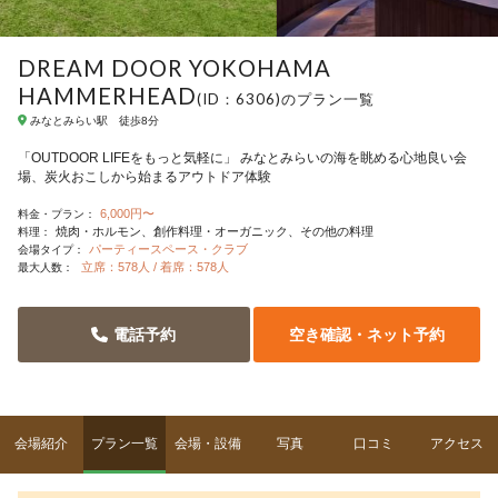
DREAM DOOR YOKOHAMA
HAMMERHEAD
(ID：6306)のプラン一覧
みなとみらい駅 徒歩8分
「OUTDOOR LIFEをもっと気軽に」 みなとみらいの海を眺める心地良い会
場、炭火おこしから始まるアウトドア体験
6,000円〜
料金・プラン：
焼肉・ホルモン
創作料理・オーガニック
その他の料理
料理：
パーティースペース・クラブ
会場タイプ：
立席：578人 / 着席：578人
最大人数：
電話予約
空き確認・ネット予約
会場紹介
プラン一覧
会場・設備
写真
口コミ
アクセス