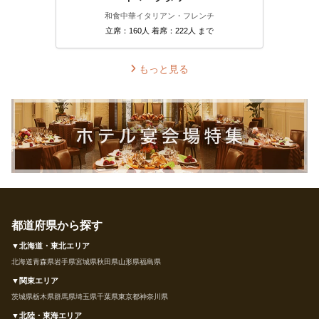
和食
中華
イタリアン・フレンチ
立席：160人 着席：222人 まで
もっと見る
都道府県から探す
▼北海道・東北エリア
北海道
青森県
岩手県
宮城県
秋田県
山形県
福島県
▼関東エリア
茨城県
栃木県
群馬県
埼玉県
千葉県
東京都
神奈川県
▼北陸・東海エリア