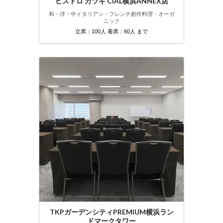
ビストロ カツキ CIAL横浜ANNEX店
和・洋・中
イタリアン・フレンチ
創作料理・オーガ
ニック
立席：100人 着席：60人 まで
TKPガーデンシティPREMIUM横浜ラン
ドマークタワー