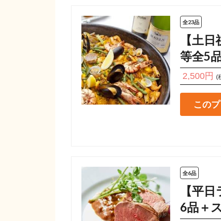
全23品
【土日
等全5
2,500円
(
このプ
全6品
【平日
6品＋