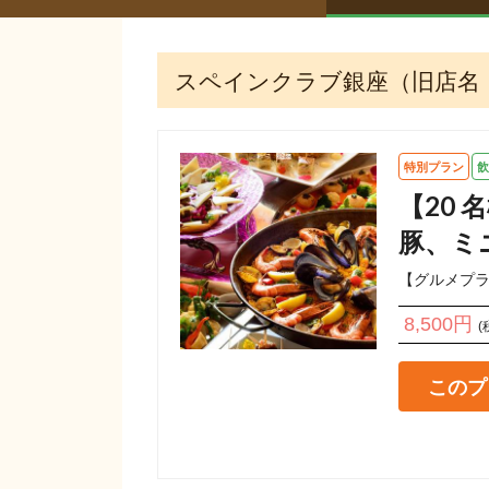
スペインクラブ銀座（旧店名
特別プラン
飲
【20
豚、ミ
【グルメプ
8,500円
(
このプ