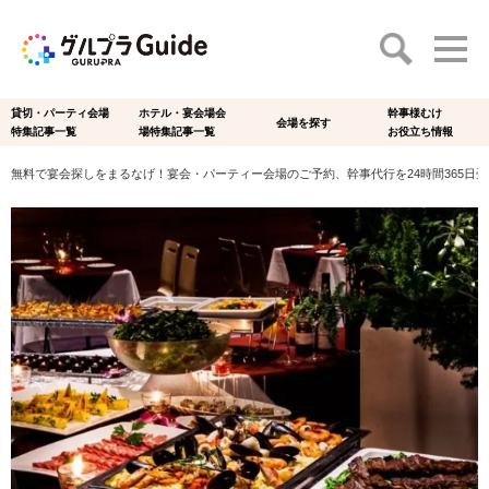
貸切・パーティ会場
ホテル・宴会場会
幹事様むけ
会場を探す
特集記事一覧
場特集記事一覧
お役立ち情報
無料で宴会探しをまるなげ！宴会・パーティー会場のご予約、幹事代行を24時間365日受付