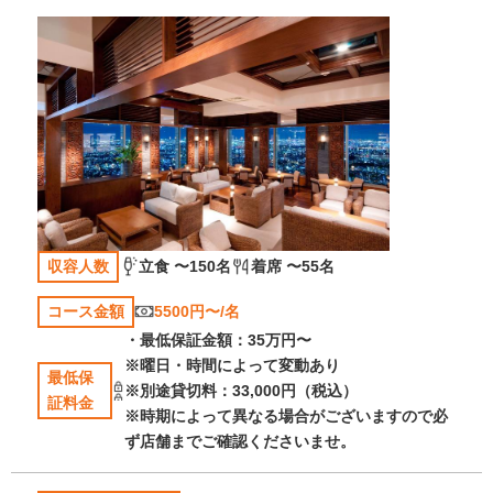
収容人数
立食 〜150名
着席 〜55名
コース金額
5500円〜/名
・最低保証金額：35万円〜
※曜日・時間によって変動あり
最低保
※別途貸切料：33,000円（税込）
証料金
※時期によって異なる場合がございますので必
ず店舗までご確認くださいませ。