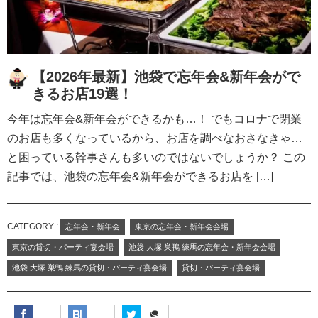
【2026年最新】池袋で忘年会&新年会がで
きるお店19選！
今年は忘年会&新年会ができるかも…！ でもコロナで閉業
のお店も多くなっているから、お店を調べなおさなきゃ…
と困っている幹事さんも多いのではないでしょうか？ この
記事では、池袋の忘年会&新年会ができるお店を […]
CATEGORY :
忘年会・新年会
東京の忘年会・新年会会場
東京の貸切・パーティ宴会場
池袋 大塚 巣鴨 練馬の忘年会・新年会会場
池袋 大塚 巣鴨 練馬の貸切・パーティ宴会場
貸切・パーティ宴会場