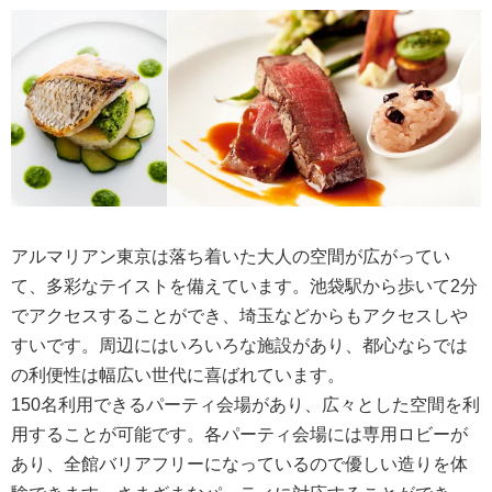
貸切パーティースペース グレースバリ
池袋本店
はかた地どり屋 池袋店
KICHIRI orange label池袋東口
KICHIRI Relax&dine 池袋店
ダーツ＆スポーツバー ロスカボス 池袋
アルマリアン東京は落ち着いた大人の空間が広がってい
本店
て、多彩なテイストを備えています。池袋駅から歩いて2分
池袋西口G-style
でアクセスすることができ、埼玉などからもアクセスしや
すいです。周辺にはいろいろな施設があり、都心ならでは
まとめ
の利便性は幅広い世代に喜ばれています。
150名利用できるパーティ会場があり、広々とした空間を利
用することが可能です。各パーティ会場には専用ロビーが
あり、全館バリアフリーになっているので優しい造りを体