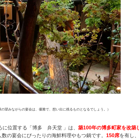
緑の望みながらの宴会は、優雅で、想い出に残るものとなるでしょう。
）
ろに位置する「博多 弁天堂 」は、
築100年の博多町家を改築
人数の宴会にぴったりの海鮮料理やもつ鍋です。
150席
を有し