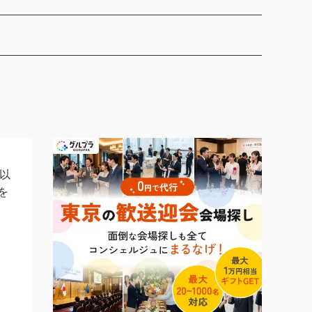
以
を
さ
、