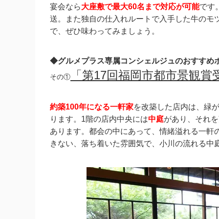
宴会なら
大座敷で最大60名まで対応が可能
です
送。また独自の仕入れルートで入手した牛のモ
で、ぜひ味わってみましょう。
◆グルメプラス専属コンシェルジュのおすすめ
「
第17回福岡市都市景観賞
その①
約築100年になる一軒家
を改築した店内は、緑
ります。1階の店内中央には
中庭
があり、それを
あります。都会の中にあって、情緒溢れる一軒
きない、落ち着いた雰囲気で、小川の流れる中