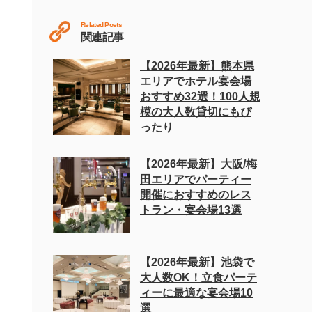
Related Posts
関連記事
【2026年最新】熊本県
エリアでホテル宴会場
おすすめ32選！100人規
模の大人数貸切にもぴ
ったり
【2026年最新】大阪/梅
田エリアでパーティー
開催におすすめのレス
トラン・宴会場13選
【2026年最新】池袋で
大人数OK！立食パーテ
ィーに最適な宴会場10
選