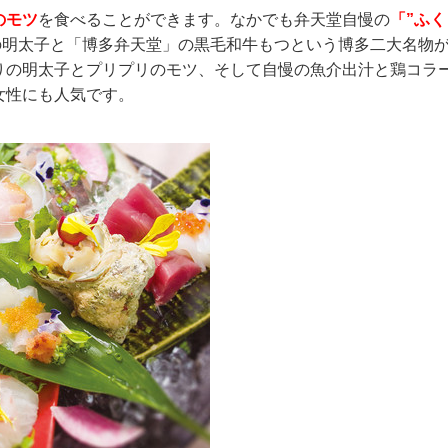
のモツ
を食べることができます。なかでも弁天堂自慢の
「”ふく
の明太子と「博多弁天堂」の黒毛和牛もつという博多二大名物
りの明太子とプリプリのモツ、そして自慢の魚介出汁と鶏コラ
女性にも人気です。