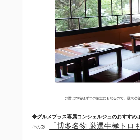
（
2階は20名様ずつの個室にもなるので、最大収
◆グルメプラス専属コンシェルジュのおすすめ
「
博多名物 厳選牛極トロ
その②