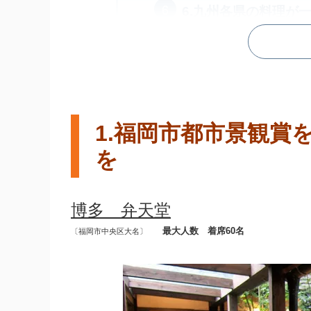
6.九州各県の料理が
7.女子に嬉しい、白
8.上質な牛肉を堪能
9.プロジェクターや
間
1.福岡市都市景観賞
を
10.まさに小学校そ
博多 弁天堂
最大人数 着席60名
〔
福岡市中央区大名
〕