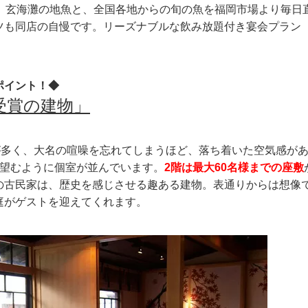
。玄海灘の地魚と、全国各地からの旬の魚を福岡市場より毎日
ツも同店の自慢です。リーズナブルな飲み放題付き宴会プラン
ポイント！◆
受賞の建物
」
が多く、大名の喧噪を忘れてしまうほど、落ち着いた空気感が
望むように個室が並んでいます。
2階は最大60名様までの座敷
の古民家は、歴史を感じさせる趣ある建物。表通りからは想像
庭がゲストを迎えてくれます。