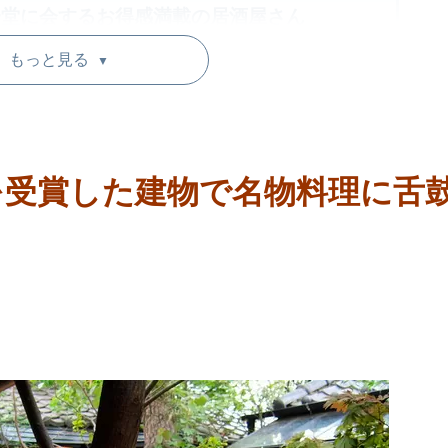
一堂に会するお得感満載の居酒屋さん
もっと見る
で統一されたキラキラルーム
▼
！赤字覚悟の料理コースも
マイクも完備！食べ飲み放題が魅力の大空
を受賞した建物で名物料理に舌
のもの！？テーマレストランを貸切に