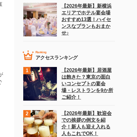
直
【2026年最新】新横浜
エリアでホテル宴会場
おすすめ13選！ハイセ
ンスなプランもおまか
せ♪
Ranking
アクセスランキング
あ
【2026年最新】居酒屋
が
は飽きた？東京の面白
で
いコンセプトの宴会
場・レストランを9か所
ご紹介！
【2026年最新】歓迎会
での挨拶の例文を紹
介！新人も迎え入れる
人もこれでOK！