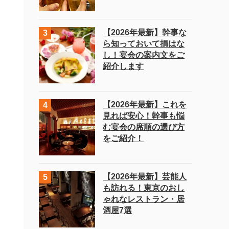
【2026年最新】幹事な
ら知っておいて損はな
し！宴会の案内文をご
紹介します
【2026年最新】これを
見れば安心！幹事も悩
む宴会の席順の選び方
をご紹介！
【2026年最新】芸能人
も訪れる！東京のおし
ゃれなレストラン・居
酒屋7選