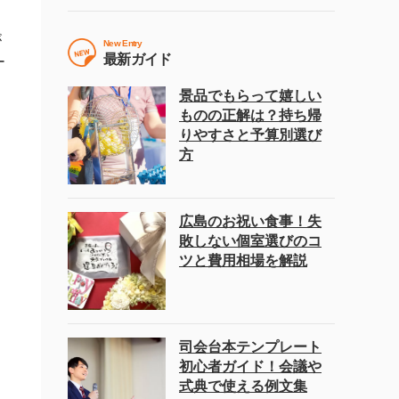
が
New Entry
最新ガイド
ー
景品でもらって嬉しい
ものの正解は？持ち帰
りやすさと予算別選び
方
広島のお祝い食事！失
敗しない個室選びのコ
ツと費用相場を解説
司会台本テンプレート
初心者ガイド！会議や
式典で使える例文集