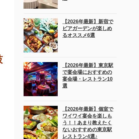
【2026年最新】新宿で
ビアガーデンが楽しめ
るオススメ6選
鼓
【2026年最新】東京駅
で宴会場におすすめの
宴会場・レストラン10
選
【2026年最新】個室で
ワイワイ宴会を楽しも
う！！あまり教えたく
ないおすすめの東京駅
レストラン4選♪