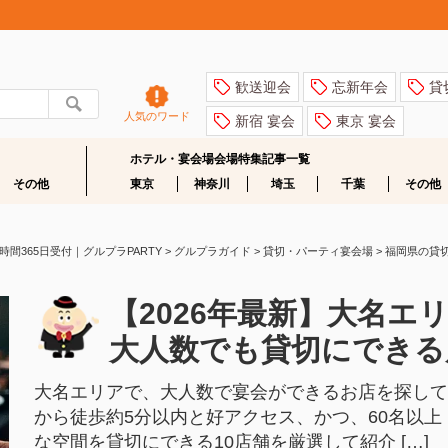
歓送迎会
忘新年会
貸
人気のワード
新宿 宴会
東京 宴会
ホテル・宴会場会場特集記事一覧
その他
東京
神奈川
埼玉
千葉
その他
365日受付｜グルプラPARTY
>
グルプラガイド
>
貸切・パーティ宴会場
>
福岡県の貸
【2026年最新】大名エ
大人数でも貸切にできる
大名エリアで、大人数で宴会ができるお店を探し
から徒歩約5分以内と好アクセス、かつ、60名以上
な空間を貸切にできる10店舗を厳選して紹介 […]