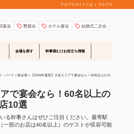
グルプラ
グルプラガイドとは
切宴会
懇親会
ホテル宴会
結婚式二次会
会場を探す
幹事様むけ
お役立ち情報
切・パーティ宴会場
>
【2026年最新】大名エリアで宴会なら！60名以上の大
リアで宴会なら！60名以上の
店10選
ている幹事さんはぜひご注目ください。最寄駅
（一部のお店は40名以上）のゲストが収容可能