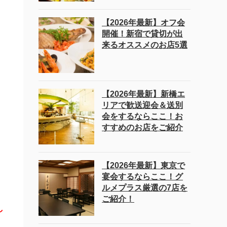
【2026年最新】オフ会
開催！新宿で貸切が出
来るオススメのお店5選
【2026年最新】新橋エ
リアで歓送迎会＆送別
会をするならここ！お
すすめのお店をご紹介
【2026年最新】東京で
宴会するならここ！グ
ルメプラス厳選の7店を
ご紹介！
し
、