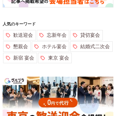
人気のキーワード
歓送迎会
忘新年会
貸切宴会
懇親会
ホテル宴会
結婚式二次会
新宿 宴会
東京 宴会