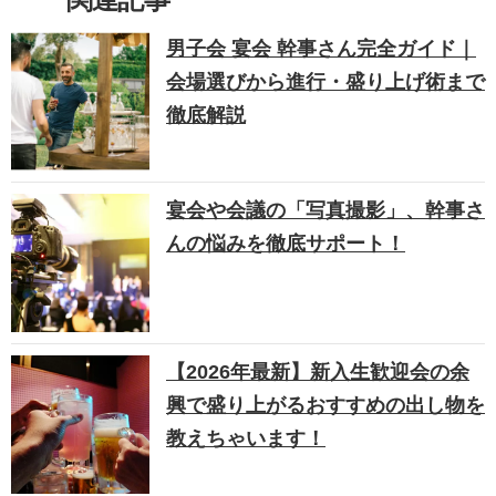
男子会 宴会 幹事さん完全ガイド｜
会場選びから進行・盛り上げ術まで
徹底解説
宴会や会議の「写真撮影」、幹事さ
んの悩みを徹底サポート！
【2026年最新】新入生歓迎会の余
興で盛り上がるおすすめの出し物を
教えちゃいます！