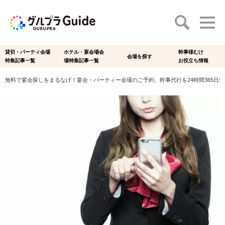
貸切・パーティ会場
ホテル・宴会場会
幹事様むけ
会場を探す
特集記事一覧
場特集記事一覧
お役立ち情報
無料で宴会探しをまるなげ！宴会・パーティー会場のご予約、幹事代行を24時間365日受付