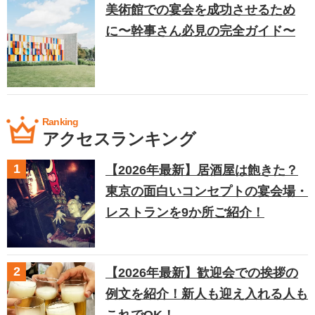
美術館での宴会を成功させるため
に〜幹事さん必見の完全ガイド〜
Ranking
アクセスランキング
【2026年最新】居酒屋は飽きた？
東京の面白いコンセプトの宴会場・
レストランを9か所ご紹介！
【2026年最新】歓迎会での挨拶の
例文を紹介！新人も迎え入れる人も
これでOK！