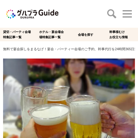
貸切・パーティ会場
ホテル・宴会場会
幹事様むけ
会場を探す
特集記事一覧
場特集記事一覧
お役立ち情報
無料で宴会探しをまるなげ！宴会・パーティー会場のご予約、幹事代行を24時間365日受付