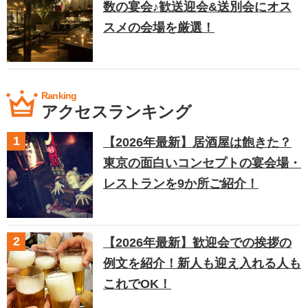
数の宴会♪歓送迎会&送別会にオス
スメの会場を厳選！
Ranking
アクセスランキング
【2026年最新】居酒屋は飽きた？
東京の面白いコンセプトの宴会場・
レストランを9か所ご紹介！
【2026年最新】歓迎会での挨拶の
例文を紹介！新人も迎え入れる人も
これでOK！