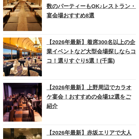
数のパーティーもOK♪レストラン・
宴会場おすすめ8選
【2026年最新】着席300名以上の企
業イベントなど大型会場探しならコ
コ！選りすぐり5選！(千葉)
【2026年最新】上野周辺でカラオ
ケ宴会！おすすめの会場12選をご
紹介
【2026年最新】赤坂エリアで大人