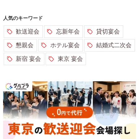
人気のキーワード
歓送迎会
忘新年会
貸切宴会
懇親会
ホテル宴会
結婚式二次会
新宿 宴会
東京 宴会