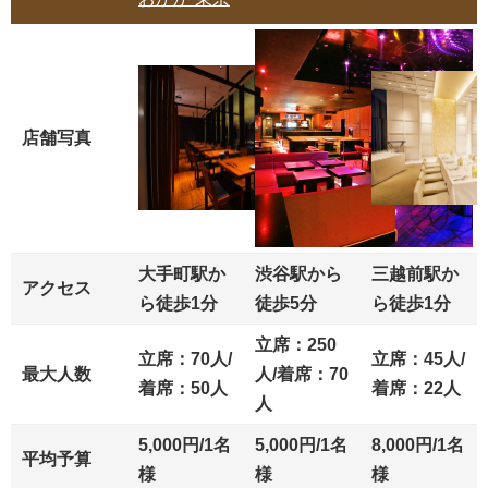
店舗写真
大手町駅か
渋谷駅から
三越前駅か
アクセス
ら徒歩1分
徒歩5分
ら徒歩1分
立席：250
立席：70人/
立席：45人/
最大人数
人/着席：70
着席：50人
着席：22人
人
5,000円/1名
5,000円/1名
8,000円/1名
平均予算
様
様
様