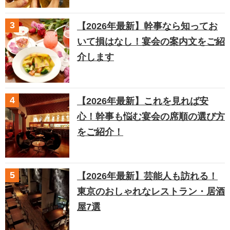
【2026年最新】幹事なら知ってお
いて損はなし！宴会の案内文をご紹
介します
【2026年最新】これを見れば安
心！幹事も悩む宴会の席順の選び方
をご紹介！
【2026年最新】芸能人も訪れる！
東京のおしゃれなレストラン・居酒
屋7選