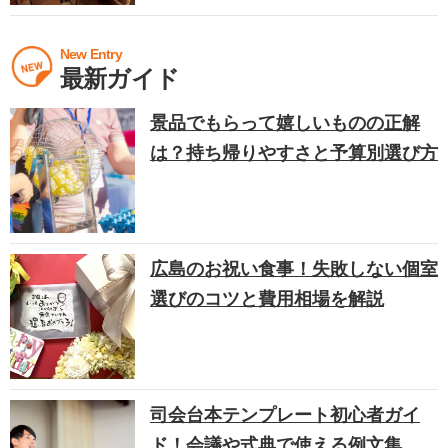
New Entry
最新ガイド
景品でもらって嬉しいものの正解
は？持ち帰りやすさと予算別選び方
広島のお祝い食事！失敗しない個室
選びのコツと費用相場を解説
司会台本テンプレート初心者ガイ
ド！会議や式典で使える例文集