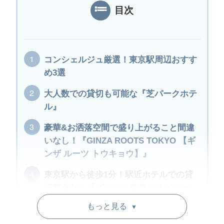
目次
コンシェルジュ厳選！東京駅周辺おすす
め3選
大人数での貸切も可能な『芝パークホテ
ル』
豪華&お洒落空間で盛り上がること間違
いなし！『GINZA ROOTS TOKYO 【ギ
ンザ ルーツ トウキョウ】』
東京駅から徒歩1分！駅近ホテルでの貸
切宴会なら『ビジョン東京 スカイホー
ル』
もっと見る
▼
テレビ番組「あさチャン！」でも紹介さ