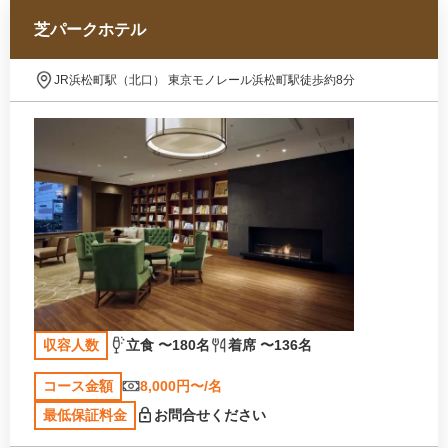
芝パークホテル
JR浜松町駅（北口） 東京モノレール浜松町駅徒歩約8分
収容人数
立食 〜180名
着席 〜136名
コース金額
8,000円〜/名
最低保証料金
お問合せください