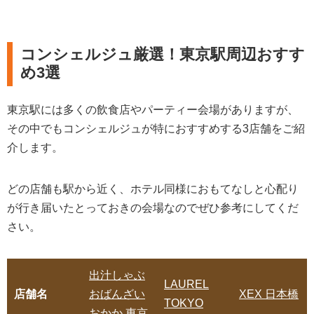
れた『BAGUS PLACE ―バグースプレイ
ス― 銀座』
コンシェルジュ厳選！東京駅周辺おすす
まとめ
め3選
東京駅には多くの飲食店やパーティー会場がありますが、
その中でもコンシェルジュが特におすすめする3店舗をご紹
介します。
どの店舗も駅から近く、ホテル同様におもてなしと心配り
が行き届いたとっておきの会場なのでぜひ参考にしてくだ
さい。
出汁しゃぶ
LAUREL
店舗名
おばんざい
XEX 日本橋
TOKYO
おかか 東京