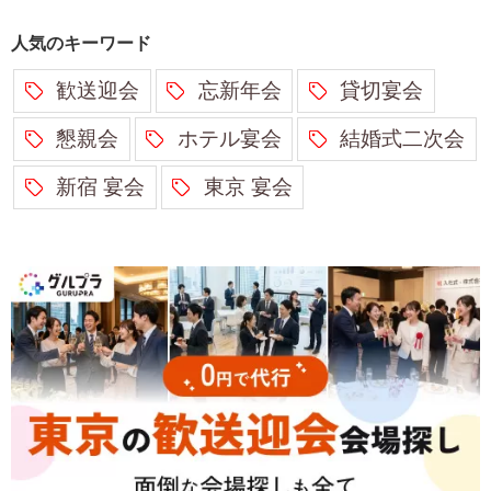
人気のキーワード
歓送迎会
忘新年会
貸切宴会
懇親会
ホテル宴会
結婚式二次会
新宿 宴会
東京 宴会