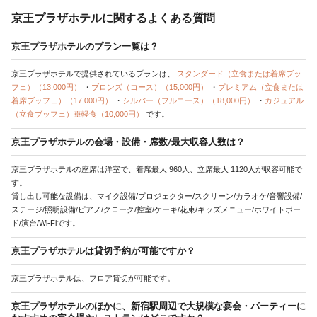
京王プラザホテルに関するよくある質問
京王プラザホテルのプラン一覧は？
京王プラザホテルで提供されているプランは、
スタンダード（立食または着席ブッ
フェ）（13,000円）
・
ブロンズ（コース）（15,000円）
・
プレミアム（立食または
着席ブッフェ）（17,000円）
・
シルバー（フルコース）（18,000円）
・
カジュアル
（立食ブッフェ）※軽食（10,000円）
です。
京王プラザホテルの会場・設備・席数/最大収容人数は？
京王プラザホテルの座席は洋室で、着席最大 960人、立席最大 1120人が収容可能で
す。
貸し出し可能な設備は、マイク設備/プロジェクター/スクリーン/カラオケ/音響設備/
ステージ/照明設備/ピアノ/クローク/控室/ケーキ/花束/キッズメニュー/ホワイトボー
ド/演台/Wi-Fiです。
京王プラザホテルは貸切予約が可能ですか？
京王プラザホテルは、フロア貸切が可能です。
京王プラザホテルのほかに、新宿駅周辺で大規模な宴会・パーティーに