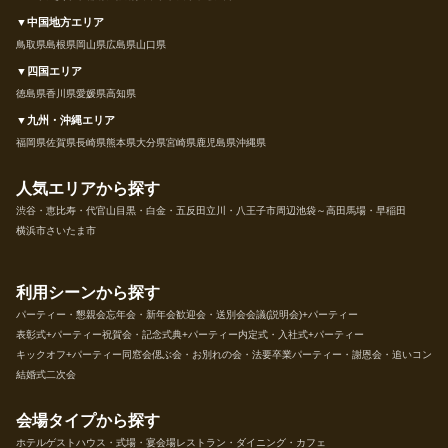
▼中国地方エリア
鳥取県
島根県
岡山県
広島県
山口県
▼四国エリア
徳島県
香川県
愛媛県
高知県
▼九州・沖縄エリア
福岡県
佐賀県
長崎県
熊本県
大分県
宮崎県
鹿児島県
沖縄県
人気エリアから探す
渋谷・恵比寿・代官山
目黒・白金・五反田
立川・八王子市周辺
池袋～高田馬場・早稲田
横浜市
さいたま市
利用シーンから探す
パーティー・懇親会
忘年会・新年会
歓迎会・送別会
会議(説明会)+パーティー
表彰式+パーティー
祝賀会・記念式典+パーティー
内定式・入社式+パーティー
キックオフ+パーティー
同窓会
偲ぶ会・お別れの会・法要
卒業パーティー・謝恩会・追いコン
結婚式二次会
会場タイプから探す
ホテル
ゲストハウス・式場・宴会場
レストラン・ダイニング・カフェ