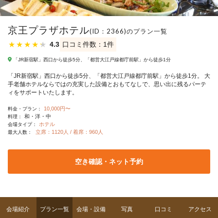
京王プラザホテル
(ID：2366)のプラン一覧
★
★
★
★
★
4.3
口コミ件数：1件
「JR新宿駅」西口から徒歩5分、「都営大江戸線都庁前駅」から徒歩1分
「JR新宿駅」西口から徒歩5分、「都営大江戸線都庁前駅」から徒歩1分。 大
手老舗ホテルならではの充実した設備とおもてなしで、思い出に残るパーテ
ィをサポートいたします。
10,000円〜
料金・プラン：
和・洋・中
料理：
ホテル
会場タイプ：
立席：1120人 / 着席：960人
最大人数：
空き確認・ネット予約
会場紹介
プラン一覧
会場・設備
写真
口コミ
アクセス