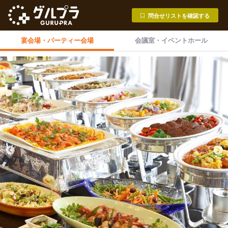
問合せリストを確認する
宴会場・
パーティー会場
会議室・
イベントホール