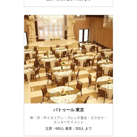
バトゥール 東京
和・洋・中
イタリアン・フレンチ
宴会・カラオケ・
エンターテイメント
立席：600人 着席：320人 まで