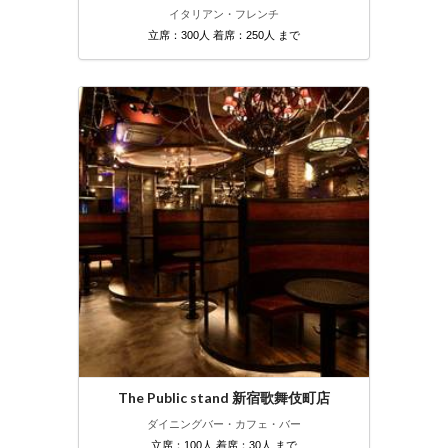
イタリアン・フレンチ
立席：300人 着席：250人 まで
The Public stand 新宿歌舞伎町店
ダイニングバー・カフェ・バー
立席：100人 着席：30人 まで