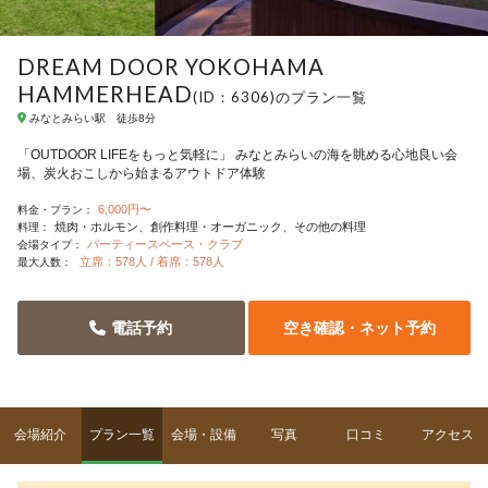
DREAM DOOR YOKOHAMA
HAMMERHEAD
(ID：6306)のプラン一覧
みなとみらい駅 徒歩8分
「OUTDOOR LIFEをもっと気軽に」 みなとみらいの海を眺める心地良い会
場、炭火おこしから始まるアウトドア体験
6,000円〜
料金・プラン：
焼肉・ホルモン
創作料理・オーガニック
その他の料理
料理：
パーティースペース・クラブ
会場タイプ：
立席：578人 / 着席：578人
最大人数：
電話予約
空き確認・ネット予約
会場紹介
プラン一覧
会場・設備
写真
口コミ
アクセス