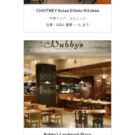
CHUTNEY Asian Ethnic Kitchen
中華
アジア・エスニック
立席：110人 着席：--人 まで
Bubby’s Landmark Plaza