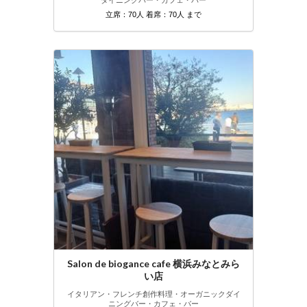
立席：70人 着席：70人 まで
Salon de biogance cafe 横浜みなとみら
い店
イタリアン・フレンチ
創作料理・オーガニック
ダイ
ニングバー・カフェ・バー