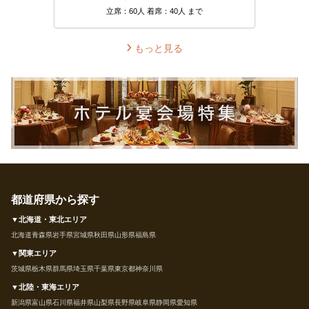
立席：60人 着席：40人 まで
もっと見る
都道府県から探す
▼北海道・東北エリア
北海道
青森県
岩手県
宮城県
秋田県
山形県
福島県
▼関東エリア
茨城県
栃木県
群馬県
埼玉県
千葉県
東京都
神奈川県
▼北陸・東海エリア
新潟県
富山県
石川県
福井県
山梨県
長野県
岐阜県
静岡県
愛知県