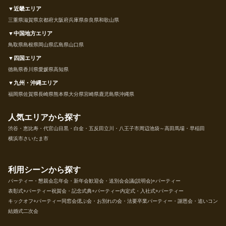
▼近畿エリア
三重県
滋賀県
京都府
大阪府
兵庫県
奈良県
和歌山県
▼中国地方エリア
鳥取県
島根県
岡山県
広島県
山口県
▼四国エリア
徳島県
香川県
愛媛県
高知県
▼九州・沖縄エリア
福岡県
佐賀県
長崎県
熊本県
大分県
宮崎県
鹿児島県
沖縄県
人気エリアから探す
渋谷・恵比寿・代官山
目黒・白金・五反田
立川・八王子市周辺
池袋～高田馬場・早稲田
横浜市
さいたま市
利用シーンから探す
パーティー・懇親会
忘年会・新年会
歓迎会・送別会
会議(説明会)+パーティー
表彰式+パーティー
祝賀会・記念式典+パーティー
内定式・入社式+パーティー
キックオフ+パーティー
同窓会
偲ぶ会・お別れの会・法要
卒業パーティー・謝恩会・追いコン
結婚式二次会